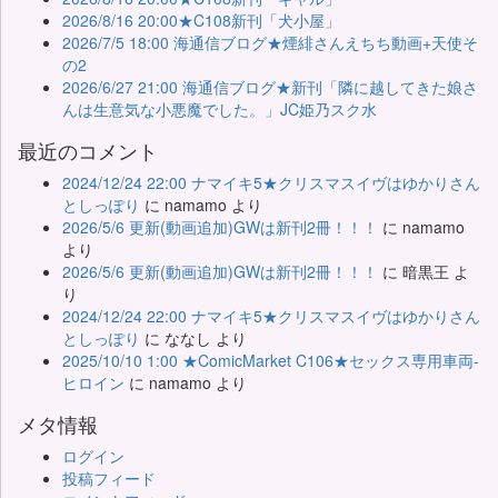
2026/8/16 20:00★C108新刊「犬小屋」
2026/7/5 18:00 海通信ブログ★煙緋さんえちち動画+天使そ
の2
2026/6/27 21:00 海通信ブログ★新刊「隣に越してきた娘さ
んは生意気な小悪魔でした。」JC姫乃スク水
最近のコメント
2024/12/24 22:00 ナマイキ5★クリスマスイヴはゆかりさん
としっぽり
に
namamo
より
2026/5/6 更新(動画追加)GWは新刊2冊！！！
に
namamo
より
2026/5/6 更新(動画追加)GWは新刊2冊！！！
に
暗黒王
よ
り
2024/12/24 22:00 ナマイキ5★クリスマスイヴはゆかりさん
としっぽり
に
ななし
より
2025/10/10 1:00 ★ComicMarket C106★セックス専用車両-
ヒロイン
に
namamo
より
メタ情報
ログイン
投稿フィード