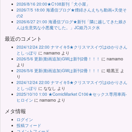
2026/8/16 20:00★C108新刊「犬小屋」
2026/7/5 18:00 海通信ブログ★煙緋さんえちち動画+天使そ
の2
2026/6/27 21:00 海通信ブログ★新刊「隣に越してきた娘さ
んは生意気な小悪魔でした。」JC姫乃スク水
最近のコメント
2024/12/24 22:00 ナマイキ5★クリスマスイヴはゆかりさん
としっぽり
に
namamo
より
2026/5/6 更新(動画追加)GWは新刊2冊！！！
に
namamo
より
2026/5/6 更新(動画追加)GWは新刊2冊！！！
に
暗黒王
よ
り
2024/12/24 22:00 ナマイキ5★クリスマスイヴはゆかりさん
としっぽり
に
ななし
より
2025/10/10 1:00 ★ComicMarket C106★セックス専用車両-
ヒロイン
に
namamo
より
メタ情報
ログイン
投稿フィード
コメントフィード