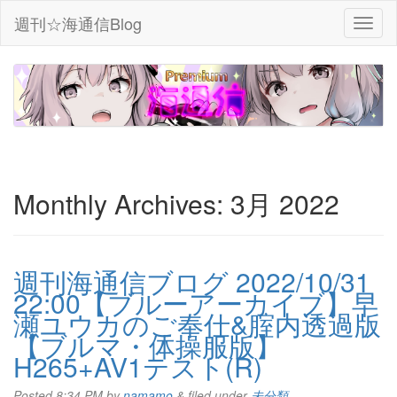
週刊☆海通信Blog
Monthly Archives:
3月 2022
週刊海通信ブログ 2022/10/31
22:00【ブルーアーカイブ】早
瀬ユウカのご奉仕&腟内透過版
【ブルマ・体操服版】
H265+AV1テスト(R)
Posted
8:34 PM
by
namamo
&
filed under
未分類
.