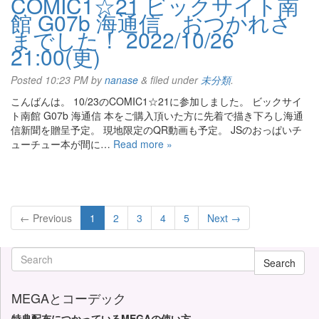
COMIC1☆21 ビックサイト南
館 G07b 海通信 おつかれさ
までした！ 2022/10/26
21:00(更)
Posted
10:23 PM
by
nanase
&
filed under
未分類
.
こんばんは。 10/23のCOMIC1☆21に参加しました。 ビックサイ
ト南館 G07b 海通信 本をご購入頂いた方に先着で描き下ろし海通
信新聞を贈呈予定。 現地限定のQR動画も予定。 JSのおっぱいチ
ューチュー本が間に…
Read more »
← Previous
1
2
3
4
5
Next →
Search
MEGAとコーデック
特典配布につかっているMEGAの使い方