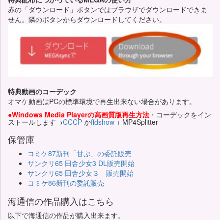
赤の「ダウンロード」ボタンではブラウザでダウンロードできま
せん。隣のボタンからダウンロードしてください。
特典動画のコーデック
オマケ動画はPCの標準環境で再生出来ない場合があります。
●Windows Media Playerの高画質版再生方法
・コーデックをイン
ストールします→
CCCP
か
ffdshow
+ MP4Splitter
保管庫
コミケ87新刊「甘ぷ」の委託販売
サンクリ65 田舎少女3 DL販売開始
サンクリ65 田舎少女３ 販売開始
コミケ86新刊の委託販売
海通信の作品購入はこちら
以下で海通信の作品が購入出来ます。