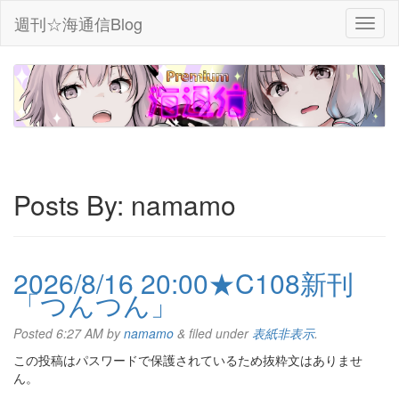
週刊☆海通信Blog
Posts By:
namamo
2026/8/16 20:00★C108新刊
「つんつん」
Posted
6:27 AM
by
namamo
&
filed under
表紙非表示
.
この投稿はパスワードで保護されているため抜粋文はありませ
ん。