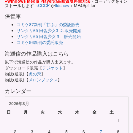
●Windows Media Playerの高画質版再生方法
・コーデックをイン
ストールします→
CCCP
か
ffdshow
+ MP4Splitter
保管庫
コミケ87新刊「甘ぷ」の委託販売
サンクリ65 田舎少女3 DL販売開始
サンクリ65 田舎少女３ 販売開始
コミケ86新刊の委託販売
海通信の作品購入はこちら
以下で海通信の作品が購入出来ます。
ダウンロード販売【
デジケット
】
物販(通販)【
虎の穴
】
物販(通販)【
メロンブックス
】
カレンダー
2026年8月
日
月
火
水
木
金
土
1
2
3
4
5
6
7
8