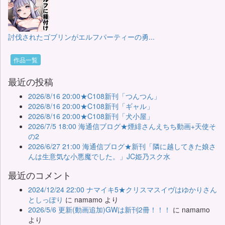
討伐されたゴブリンがエルフパーティーの勇...
作品一覧
最近の投稿
2026/8/16 20:00★C108新刊「つんつん」
2026/8/16 20:00★C108新刊「ギャル」
2026/8/16 20:00★C108新刊「犬小屋」
2026/7/5 18:00 海通信ブログ★煙緋さんえちち動画+天使そ
の2
2026/6/27 21:00 海通信ブログ★新刊「隣に越してきた娘さ
んは生意気な小悪魔でした。」JC姫乃スク水
最近のコメント
2024/12/24 22:00 ナマイキ5★クリスマスイヴはゆかりさん
としっぽり
に
namamo
より
2026/5/6 更新(動画追加)GWは新刊2冊！！！
に
namamo
より