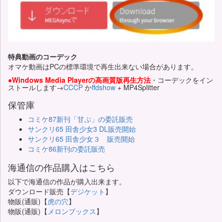
特典動画のコーデック
オマケ動画はPCの標準環境で再生出来ない場合があります。
●Windows Media Playerの高画質版再生方法
・コーデックをイン
ストールします→
CCCP
か
ffdshow
+ MP4Splitter
保管庫
コミケ87新刊「甘ぷ」の委託販売
サンクリ65 田舎少女3 DL販売開始
サンクリ65 田舎少女３ 販売開始
コミケ86新刊の委託販売
海通信の作品購入はこちら
以下で海通信の作品が購入出来ます。
ダウンロード販売【
デジケット
】
物販(通販)【
虎の穴
】
物販(通販)【
メロンブックス
】