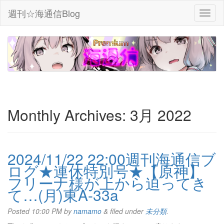
週刊☆海通信Blog
Monthly Archives:
3月 2022
2024/11/22 22:00週刊海通信ブ
ログ★連休特別号★【原神】
フリーナ様が上から迫ってき
て…(月)東A-33a
Posted
10:00 PM
by
namamo
&
filed under
未分類
.