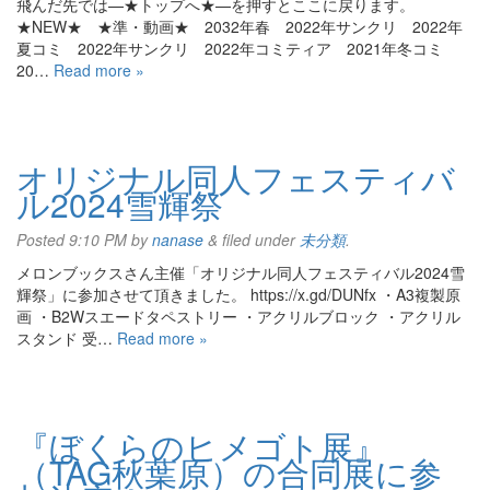
飛んだ先では—★トップへ★—を押すとここに戻ります。
★NEW★ ★準・動画★ 2032年春 2022年サンクリ 2022年
夏コミ 2022年サンクリ 2022年コミティア 2021年冬コミ
20…
Read more »
オリジナル同人フェスティバ
ル2024雪輝祭
Posted
9:10 PM
by
nanase
&
filed under
未分類
.
メロンブックスさん主催「オリジナル同人フェスティバル2024雪
輝祭」に参加させて頂きました。 https://x.gd/DUNfx ・A3複製原
画 ・B2Wスエードタペストリー ・アクリルブロック ・アクリル
スタンド 受…
Read more »
『ぼくらのヒメゴト展』
（TAG秋葉原）の合同展に参