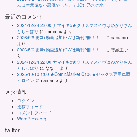
んは生意気な小悪魔でした。」JC姫乃スク水
最近のコメント
2024/12/24 22:00 ナマイキ5★クリスマスイヴはゆかりさん
としっぽり
に
namamo
より
2026/5/6 更新(動画追加)GWは新刊2冊！！！
に
namamo
より
2026/5/6 更新(動画追加)GWは新刊2冊！！！
に
暗黒王
よ
り
2024/12/24 22:00 ナマイキ5★クリスマスイヴはゆかりさん
としっぽり
に
ななし
より
2025/10/10 1:00 ★ComicMarket C106★セックス専用車両-
ヒロイン
に
namamo
より
メタ情報
ログイン
投稿フィード
コメントフィード
WordPress.org
twitter