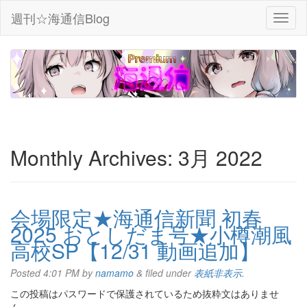
週刊☆海通信Blog
Monthly Archives:
3月 2022
会場限定★海通信新聞 初春
2025 おとしだま号★小樽潮風
高校SP【12/31 動画追加】
Posted
4:01 PM
by
namamo
&
filed under
表紙非表示
.
この投稿はパスワードで保護されているため抜粋文はありませ