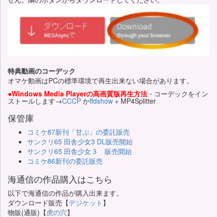
特典動画のコーデック
オマケ動画はPCの標準環境で再生出来ない場合があります。
●Windows Media Playerの高画質版再生方法
・コーデックをイン
ストールします→
CCCP
か
ffdshow
+ MP4Splitter
保管庫
コミケ87新刊「甘ぷ」の委託販売
サンクリ65 田舎少女3 DL販売開始
サンクリ65 田舎少女３ 販売開始
コミケ86新刊の委託販売
海通信の作品購入はこちら
以下で海通信の作品が購入出来ます。
ダウンロード販売【
デジケット
】
物販(通販)【
虎の穴
】