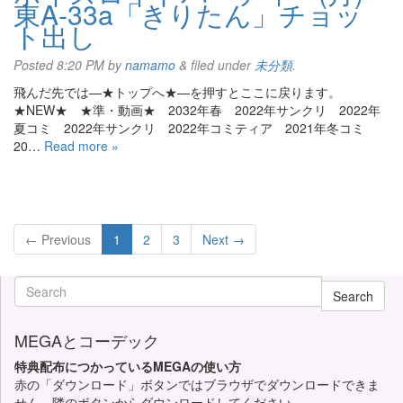
東A-33a「きりたん」チョッ
ト出し
Posted
8:20 PM
by
namamo
&
filed under
未分類
.
飛んだ先では—★トップへ★—を押すとここに戻ります。
★NEW★ ★準・動画★ 2032年春 2022年サンクリ 2022年
夏コミ 2022年サンクリ 2022年コミティア 2021年冬コミ
20…
Read more »
← Previous
1
2
3
Next →
Search
MEGAとコーデック
特典配布につかっているMEGAの使い方
赤の「ダウンロード」ボタンではブラウザでダウンロードできま
せん。隣のボタンからダウンロードしてください。