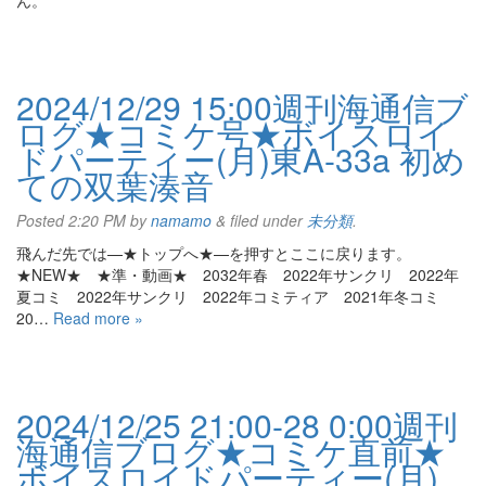
ん。
2024/12/29 15:00週刊海通信ブ
ログ★コミケ号★ボイスロイ
ドパーティー(月)東A-33a 初め
ての双葉湊音
Posted
2:20 PM
by
namamo
&
filed under
未分類
.
飛んだ先では—★トップへ★—を押すとここに戻ります。
★NEW★ ★準・動画★ 2032年春 2022年サンクリ 2022年
夏コミ 2022年サンクリ 2022年コミティア 2021年冬コミ
20…
Read more »
2024/12/25 21:00-28 0:00週刊
海通信ブログ★コミケ直前★
ボイスロイドパーティー(月)