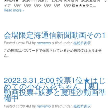
★NEW★ 2020年11月新刊 2020年10月新刊 2020夏新刊 テ
ィア C97 C96 C95 C93 C91 C90 祝★★★冬コ…
Read more »
会場限定海通信新聞動画その1
Posted
12:04 PM
by
namamo
&
filed under
表紙非表示
.
この投稿はパスワードで保護されているため抜粋文はありませ
ん。
2022.3.31 2:00 投票1位★はじ
めての小春六花ちゃん【裏】
動画投票+妖夢と魔理沙動画準
備中
Posted
11:38 AM
by
namamo
&
filed under
表紙非表示
.