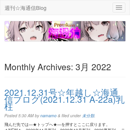
週刊☆海通信Blog
Monthly Archives:
3月 2022
2021.12.31号☆年越し☆海通
信ブログ(2021.12.31 A-22a)乳
柱
Posted
5:30 AM
by
namamo
&
filed under
未分類
.
飛んだ先では—★トップへ★—を押すとここに戻ります。