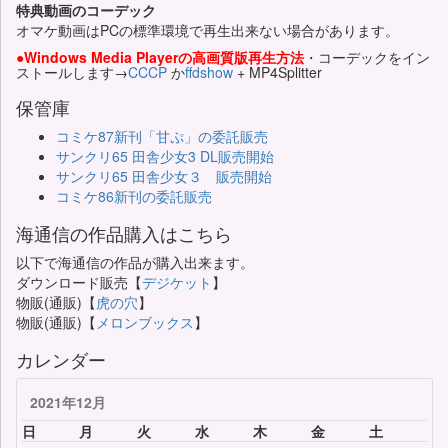
特典動画のコーデック
オマケ動画はPCの標準環境で再生出来ない場合があります。
●Windows Media Playerの高画質版再生方法
・コーデックをイン
ストールします→
CCCP
か
ffdshow
+ MP4Splitter
保管庫
コミケ87新刊「甘ぷ」の委託販売
サンクリ65 田舎少女3 DL販売開始
サンクリ65 田舎少女３ 販売開始
コミケ86新刊の委託販売
海通信の作品購入はこちら
以下で海通信の作品が購入出来ます。
ダウンロード販売【
デジケット
】
物販(通販)【
虎の穴
】
物販(通販)【
メロンブックス
】
カレンダー
2021年12月
日
月
火
水
木
金
土