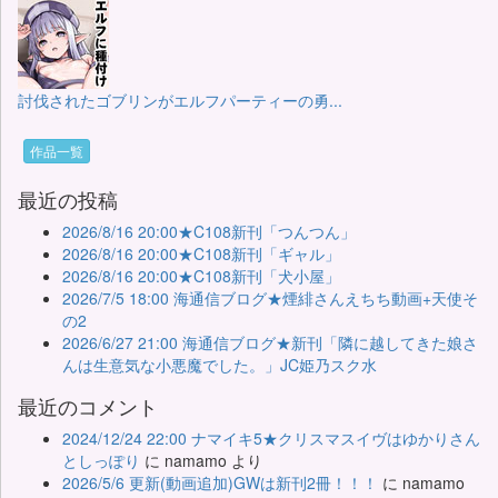
討伐されたゴブリンがエルフパーティーの勇...
作品一覧
最近の投稿
2026/8/16 20:00★C108新刊「つんつん」
2026/8/16 20:00★C108新刊「ギャル」
2026/8/16 20:00★C108新刊「犬小屋」
2026/7/5 18:00 海通信ブログ★煙緋さんえちち動画+天使そ
の2
2026/6/27 21:00 海通信ブログ★新刊「隣に越してきた娘さ
んは生意気な小悪魔でした。」JC姫乃スク水
最近のコメント
2024/12/24 22:00 ナマイキ5★クリスマスイヴはゆかりさん
としっぽり
に
namamo
より
2026/5/6 更新(動画追加)GWは新刊2冊！！！
に
namamo