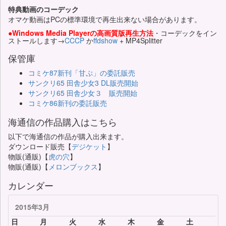
特典動画のコーデック
オマケ動画はPCの標準環境で再生出来ない場合があります。
●Windows Media Playerの高画質版再生方法
・コーデックをイン
ストールします→
CCCP
か
ffdshow
+ MP4Splitter
保管庫
コミケ87新刊「甘ぷ」の委託販売
サンクリ65 田舎少女3 DL販売開始
サンクリ65 田舎少女３ 販売開始
コミケ86新刊の委託販売
海通信の作品購入はこちら
以下で海通信の作品が購入出来ます。
ダウンロード販売【
デジケット
】
物販(通販)【
虎の穴
】
物販(通販)【
メロンブックス
】
カレンダー
2015年3月
日
月
火
水
木
金
土