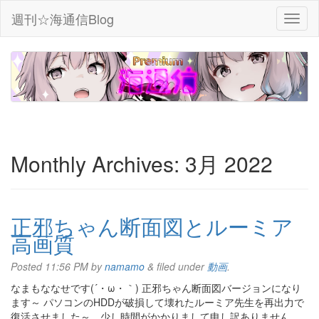
週刊☆海通信Blog
Monthly Archives:
3月 2022
正邪ちゃん断面図とルーミア
高画質
Posted
11:56 PM
by
namamo
&
filed under
動画
.
なまもななせです(´・ω・｀) 正邪ちゃん断面図バージョンになり
ます～ パソコンのHDDが破損して壊れたルーミア先生を再出力で
復活させました～。少し時間がかかりまして申し訳ありません。