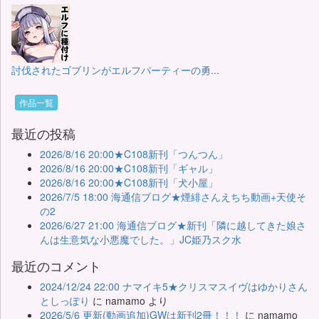
討伐されたゴブリンがエルフパーティーの勇...
作品一覧
最近の投稿
2026/8/16 20:00★C108新刊「つんつん」
2026/8/16 20:00★C108新刊「ギャル」
2026/8/16 20:00★C108新刊「犬小屋」
2026/7/5 18:00 海通信ブログ★煙緋さんえちち動画+天使そ
の2
2026/6/27 21:00 海通信ブログ★新刊「隣に越してきた娘さ
んは生意気な小悪魔でした。」JC姫乃スク水
最近のコメント
2024/12/24 22:00 ナマイキ5★クリスマスイヴはゆかりさん
としっぽり
に
namamo
より
2026/5/6 更新(動画追加)GWは新刊2冊！！！
に
namamo