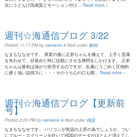
次にうどんげ高画質とモーション付け…
Read more »
週刊☆海通信ブログ 3/22
Posted
11:17 PM
by
namamo
&
filed under
動画
.
なまもななせです。 異変の後に正邪ちゃんを捕えて、上手く意識
を失わせて、目覚めた時に従順にさせる拷問をしかけます。 正邪
ちゃんは最初は強がり拒否するのですが、乱暴にうごめく圧倒的
に硬く強い説得力に・・・そのうち心の口も開…
Read more »
週刊☆海通信ブログ【更新前
号】
Posted
2:20 PM
by
namamo
&
filed under
雑談
.
なまもななせです。 パソコンが気温の上昇の為でしょうか、つい
にブルー・スクリーンを吐いてHDDのデータがほとんど消えてし