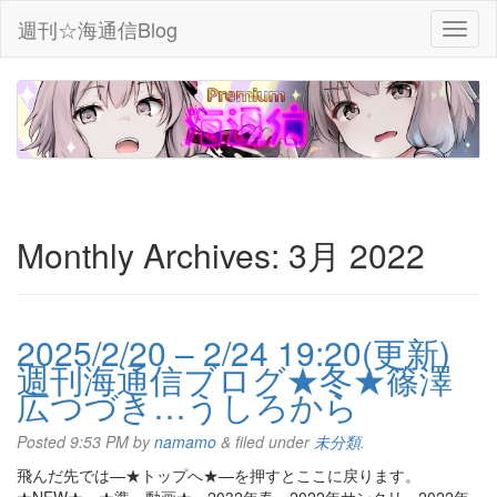
週刊☆海通信Blog
Monthly Archives:
3月 2022
2025/2/20 – 2/24 19:20(更新)
週刊海通信ブログ★冬★篠澤
広つづき…うしろから
Posted
9:53 PM
by
namamo
&
filed under
未分類
.
飛んだ先では—★トップへ★—を押すとここに戻ります。