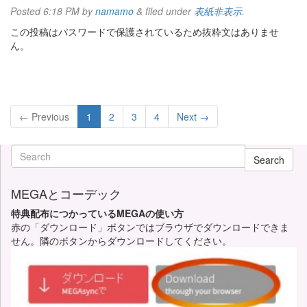
Posted
6:18 PM
by
namamo
&
filed under
表紙非表示
.
この投稿はパスワードで保護されているため抜粋文はありませ
ん。
← Previous
1
2
3
4
Next →
Search
MEGAとコーデック
特典配布につかっているMEGAの使い方
赤の「ダウンロード」ボタンではブラウザでダウンロードできま
せん。隣のボタンからダウンロードしてください。