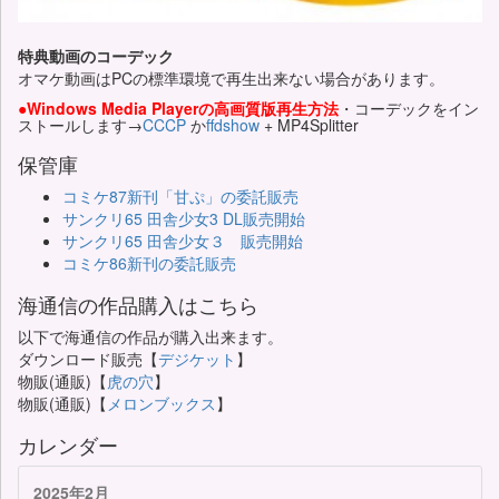
特典動画のコーデック
オマケ動画はPCの標準環境で再生出来ない場合があります。
●Windows Media Playerの高画質版再生方法
・コーデックをイン
ストールします→
CCCP
か
ffdshow
+ MP4Splitter
保管庫
コミケ87新刊「甘ぷ」の委託販売
サンクリ65 田舎少女3 DL販売開始
サンクリ65 田舎少女３ 販売開始
コミケ86新刊の委託販売
海通信の作品購入はこちら
以下で海通信の作品が購入出来ます。
ダウンロード販売【
デジケット
】
物販(通販)【
虎の穴
】
物販(通販)【
メロンブックス
】
カレンダー
2025年2月