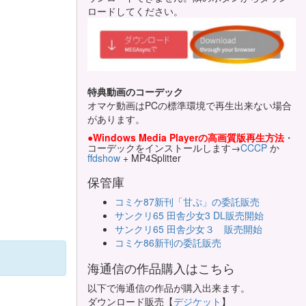
ロードしてください。
特典動画のコーデック
オマケ動画はPCの標準環境で再生出来ない場合
があります。
●Windows Media Playerの高画質版再生方法
・
コーデックをインストールします→
CCCP
か
ffdshow
+ MP4Splitter
保管庫
コミケ87新刊「甘ぷ」の委託販売
サンクリ65 田舎少女3 DL販売開始
サンクリ65 田舎少女３ 販売開始
コミケ86新刊の委託販売
海通信の作品購入はこちら
以下で海通信の作品が購入出来ます。
ダウンロード販売【
デジケット
】