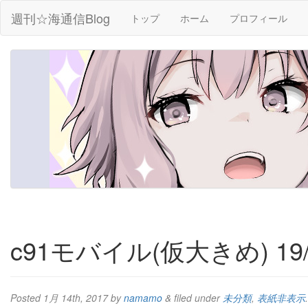
週刊☆海通信Blog
トップ
ホーム
プロフィール
c91モバイル(仮大きめ) 19/
Posted
1月 14th, 2017
by
namamo
&
filed under
未分類
,
表紙非表示
.