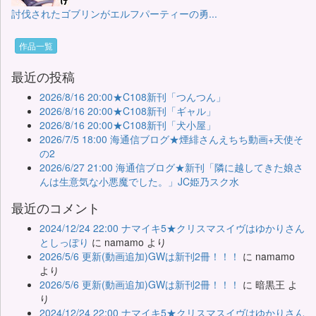
討伐されたゴブリンがエルフパーティーの勇...
作品一覧
最近の投稿
2026/8/16 20:00★C108新刊「つんつん」
2026/8/16 20:00★C108新刊「ギャル」
2026/8/16 20:00★C108新刊「犬小屋」
2026/7/5 18:00 海通信ブログ★煙緋さんえちち動画+天使そ
の2
2026/6/27 21:00 海通信ブログ★新刊「隣に越してきた娘さ
んは生意気な小悪魔でした。」JC姫乃スク水
最近のコメント
2024/12/24 22:00 ナマイキ5★クリスマスイヴはゆかりさん
としっぽり
に
namamo
より
2026/5/6 更新(動画追加)GWは新刊2冊！！！
に
namamo
より
2026/5/6 更新(動画追加)GWは新刊2冊！！！
に
暗黒王
よ
り
2024/12/24 22:00 ナマイキ5★クリスマスイヴはゆかりさん