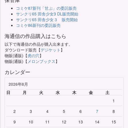
コミケ87新刊「甘ぷ」の委託販売
サンクリ65 田舎少女3 DL販売開始
サンクリ65 田舎少女３ 販売開始
コミケ86新刊の委託販売
海通信の作品購入はこちら
以下で海通信の作品が購入出来ます。
ダウンロード販売【
デジケット
】
物販(通販)【
虎の穴
】
物販(通販)【
メロンブックス
】
カレンダー
2026年8月
日
月
火
水
木
金
土
1
2
3
4
5
6
7
8
9
10
11
12
13
14
15