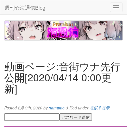
週刊☆海通信Blog
動画ページ:音街ウナ先行
公開[2020/04/14 0:00更
新]
Posted
2月 9th, 2020
by
namamo
&
filed under
表紙非表示
.