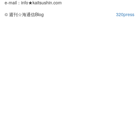
e-mail：info★kaitsushin.com
© 週刊☆海通信Blog
320press