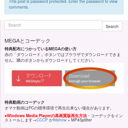
This post is password protected. Enter the password to view
comments.
Search
MEGAとコーデック
特典配布につかっているMEGAの使い方
赤の「ダウンロード」ボタンではブラウザでダウンロードできま
せん。隣のボタンからダウンロードしてください。
特典動画のコーデック
オマケ動画はPCの標準環境で再生出来ない場合があります。
●Windows Media Playerの高画質版再生方法
・コーデックをイン
ストールします→
CCCP
か
ffdshow
+ MP4Splitter