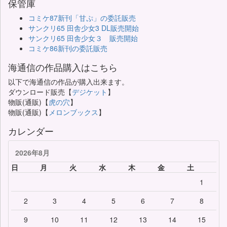
保管庫
コミケ87新刊「甘ぷ」の委託販売
サンクリ65 田舎少女3 DL販売開始
サンクリ65 田舎少女３ 販売開始
コミケ86新刊の委託販売
海通信の作品購入はこちら
以下で海通信の作品が購入出来ます。
ダウンロード販売【
デジケット
】
物販(通販)【
虎の穴
】
物販(通販)【
メロンブックス
】
カレンダー
2026年8月
日
月
火
水
木
金
土
1
2
3
4
5
6
7
8
9
10
11
12
13
14
15