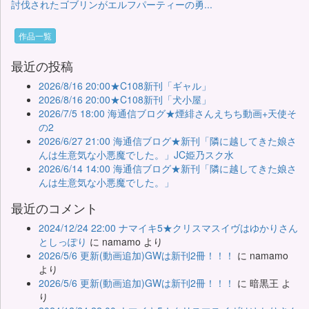
討伐されたゴブリンがエルフパーティーの勇...
作品一覧
最近の投稿
2026/8/16 20:00★C108新刊「ギャル」
2026/8/16 20:00★C108新刊「犬小屋」
2026/7/5 18:00 海通信ブログ★煙緋さんえちち動画+天使そ
の2
2026/6/27 21:00 海通信ブログ★新刊「隣に越してきた娘さ
んは生意気な小悪魔でした。」JC姫乃スク水
2026/6/14 14:00 海通信ブログ★新刊「隣に越してきた娘さ
んは生意気な小悪魔でした。」
最近のコメント
2024/12/24 22:00 ナマイキ5★クリスマスイヴはゆかりさん
としっぽり
に
namamo
より
2026/5/6 更新(動画追加)GWは新刊2冊！！！
に
namamo
より
2026/5/6 更新(動画追加)GWは新刊2冊！！！
に
暗黒王
よ
り