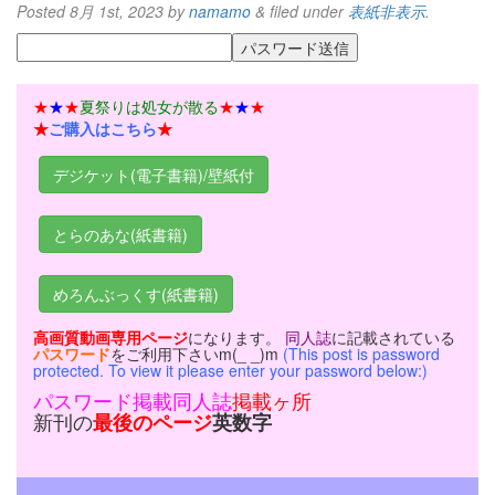
Posted
8月 1st, 2023
by
namamo
&
filed under
表紙非表示
.
★
★
★
夏祭りは処女が散る
★
★
★
★
ご購入はこちら
★
デジケット(電子書籍)/壁紙付
とらのあな(紙書籍)
めろんぶっくす(紙書籍)
高画質動画専用
ページ
になります。
同人誌
に記載されている
パスワード
をご利用下さいm(_ _)m
(This post is password
protected. To view it please enter your password below:)
パスワード掲載同人誌
掲載ヶ所
新刊の
最後のページ
英数字