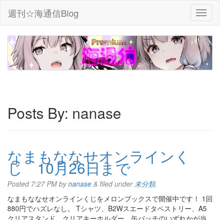
週刊☆海通信Blog
Posts By:
nanase
なまもななせオンラインく
じ 10月26日まで
Posted
7:27 PM
by
nanase
&
filed under
未分類
.
なまもななせオンラインくじをメロンブックスで開催中です！ 1回
880円でハズレなし。 Tシャツ、B2Wスエードタペストリー、A5
クリアスタンド、クリアキーホルダー、缶バッチのいずれかが当