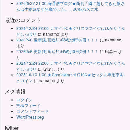
2026/6/27 21:00 海通信ブログ★新刊「隣に越してきた娘さ
んは生意気な小悪魔でした。」JC姫乃スク水
最近のコメント
2024/12/24 22:00 ナマイキ5★クリスマスイヴはゆかりさん
としっぽり
に
namamo
より
2026/5/6 更新(動画追加)GWは新刊2冊！！！
に
namamo
より
2026/5/6 更新(動画追加)GWは新刊2冊！！！
に
暗黒王
よ
り
2024/12/24 22:00 ナマイキ5★クリスマスイヴはゆかりさん
としっぽり
に
ななし
より
2025/10/10 1:00 ★ComicMarket C106★セックス専用車両-
ヒロイン
に
namamo
より
メタ情報
ログイン
投稿フィード
コメントフィード
WordPress.org
twitter