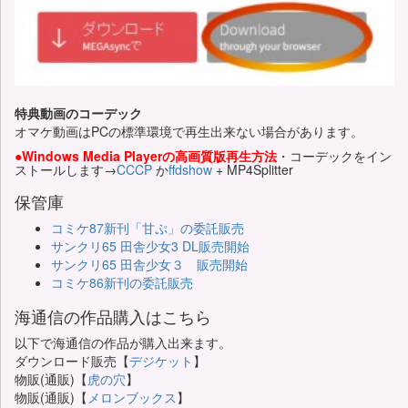
特典動画のコーデック
オマケ動画はPCの標準環境で再生出来ない場合があります。
●Windows Media Playerの高画質版再生方法
・コーデックをイン
ストールします→
CCCP
か
ffdshow
+ MP4Splitter
保管庫
コミケ87新刊「甘ぷ」の委託販売
サンクリ65 田舎少女3 DL販売開始
サンクリ65 田舎少女３ 販売開始
コミケ86新刊の委託販売
海通信の作品購入はこちら
以下で海通信の作品が購入出来ます。
ダウンロード販売【
デジケット
】
物販(通販)【
虎の穴
】
物販(通販)【
メロンブックス
】