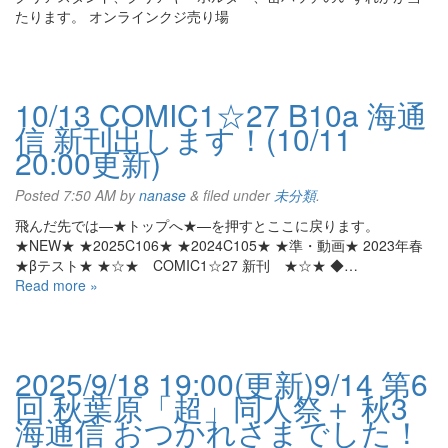
たります。 オンラインクジ売り場
10/13 COMIC1☆27 B10a 海通
信 新刊出します！(10/11
20:00更新)
Posted
7:50 AM
by
nanase
&
filed under
未分類
.
飛んだ先では—★トップへ★—を押すとここに戻ります。
★NEW★ ★2025C106★ ★2024C105★ ★準・動画★ 2023年春
★βテスト★ ★☆★ COMIC1☆27 新刊 ★☆★ ◆…
Read more »
2025/9/18 19:00(更新)9/14 第6
回 秋葉原「超」同人祭＋ 秋3
海通信 おつかれさまでした！