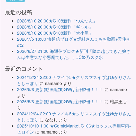
最近の投稿
2026/8/16 20:00★C108新刊「つんつん」
2026/8/16 20:00★C108新刊「ギャル」
2026/8/16 20:00★C108新刊「犬小屋」
2026/7/5 18:00 海通信ブログ★煙緋さんえちち動画+天使そ
の2
2026/6/27 21:00 海通信ブログ★新刊「隣に越してきた娘さ
んは生意気な小悪魔でした。」JC姫乃スク水
最近のコメント
2024/12/24 22:00 ナマイキ5★クリスマスイヴはゆかりさん
としっぽり
に
namamo
より
2026/5/6 更新(動画追加)GWは新刊2冊！！！
に
namamo
より
2026/5/6 更新(動画追加)GWは新刊2冊！！！
に
暗黒王
よ
り
2024/12/24 22:00 ナマイキ5★クリスマスイヴはゆかりさん
としっぽり
に
ななし
より
2025/10/10 1:00 ★ComicMarket C106★セックス専用車両-
ヒロイン
に
namamo
より