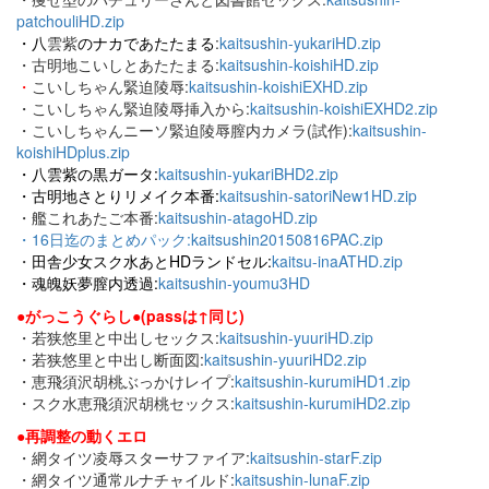
patchouliHD.zip
・八
雲紫
のナカであたたまる
:
kaitsushin-yukariHD.zip
・古明地こいしとあたたまる:
kaitsushin-koishiHD.zip
・
こいしちゃん緊迫陵辱:
kaitsushin-koishiEXHD.zip
・こいしちゃん緊迫陵辱挿入から:
kaitsushin-koishiEXHD2.zip
・こいしちゃんニーソ緊迫陵辱膣内カメラ(試作):
kaitsushin-
koishiHDplus.zip
・八雲紫の黒ガータ:
kaitsushin-yukariBHD2.zip
・古明地さとりリメイク本番:
kaitsushin-satoriNew1HD.zip
・艦これあたご本番:
kaitsushin-atagoHD.zip
・16日迄のまとめパック:
kaitsushin20150816PAC.zip
・
田舎少女スク水あとHDランドセル:
kaitsu-inaATHD.zip
・
魂魄妖夢膣内透過:
kaitsushin-youmu3HD
●がっこうぐらし●(passは↑同じ)
・若狭悠里と中出しセックス:
kaitsushin-yuuriHD.zip
・若狭悠里と中出し断面図:
kaitsushin-yuuriHD2.zip
・恵飛須沢胡桃ぶっかけレイプ:
kaitsushin-kurumiHD1.zip
・スク水恵飛須沢胡桃セックス:
kaitsushin-kurumiHD2.zip
●再調整の動くエロ
・網タイツ凌辱スターサファイア:
kaitsushin-starF.zip
・網タイツ通常ルナチャイルド:
kaitsushin-lunaF.zip