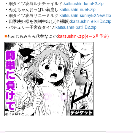
・網タイツ凌辱ルナチャイルド:
kaitsushin-lunaF2.zip
・ぬえちゃんおっぱい着崩し:
kaitsushin-nueF.zip
・
網タイツ凌辱サニーミルク:
kaitsushin-sunnyEXNew.zip
・
四季映姫様を強制中出し(全裸版):
kaitsushin-eikHD2.zip
・
パチュリー子宮姦タイツ:
kaitsushin-patHD2.zip
■
もみじもみもみ代替なにか:
kaitsushin-.zip(
4～5月
予定)