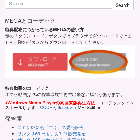
Search
MEGAとコーデック
特典配布につかっているMEGAの使い方
赤の「ダウンロード」ボタンではブラウザでダウンロードできま
せん。隣のボタンからダウンロードしてください。
特典動画のコーデック
オマケ動画はPCの標準環境で再生出来ない場合があります。
●Windows Media Playerの高画質版再生方法
・コーデックをイン
ストールします→
CCCP
か
ffdshow
+ MP4Splitter
保管庫
コミケ87新刊「甘ぷ」の委託販売
サンクリ65 田舎少女3 DL販売開始
サンクリ65 田舎少女３ 販売開始