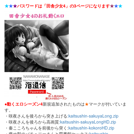
★
★
★
パスワードは「田舎少女4」の3ページになります
★
★
★
●動くエロシーズン4
新規追加されたものは
★
マークが付いていま
す。
・咲夜さんを後ろから突き上げる
:kaitsushin-sakuyaLong.zip
・咲夜さんを後ろから高画質
:
kaitsushin-sakuyaLongHD.zip
・秦こころちゃんを前後から突く:
kaitsushin-kokoroHD.zip
・痩せ型のパチュリーさんと図書館セックス:
kaitsushin-