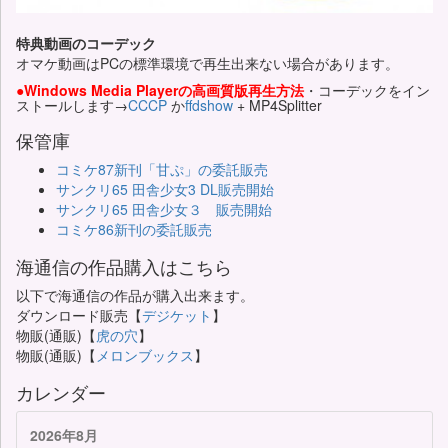
特典動画のコーデック
オマケ動画はPCの標準環境で再生出来ない場合があります。
●Windows Media Playerの高画質版再生方法
・コーデックをイン
ストールします→
CCCP
か
ffdshow
+ MP4Splitter
保管庫
コミケ87新刊「甘ぷ」の委託販売
サンクリ65 田舎少女3 DL販売開始
サンクリ65 田舎少女３ 販売開始
コミケ86新刊の委託販売
海通信の作品購入はこちら
以下で海通信の作品が購入出来ます。
ダウンロード販売【
デジケット
】
物販(通販)【
虎の穴
】
物販(通販)【
メロンブックス
】
カレンダー
2026年8月