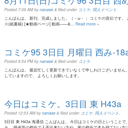
8月11日(日)コミケ96 3日目 西め-3
Posted
7:09 AM
by
nanase
&
filed under
コミケ
,
同人イベント
.
こんばんは。 新刊、完成しました。（・ω・； コミケの宣伝です。 お
ス(紙書籍) [★動画ページ] 動画——&…
Read more »
コミケ95 3日目 月曜日 西み-18
Posted
9:54 PM
by
nanase
&
filed under
コミケ
.
こんばんは。 最近忙しく更新できていなくて申しわけございません。 コ
していますので、 よろしくお願いします。
今日はコミケ。3日目 東 H43a
Posted
12:53 AM
by
nanase
&
filed under
コミケ
,
同人イベント
.
3日目 東 H43a 海通信 こんばんは。 今日はコミケの日ということ
み。 帰省等の都合で入手出来ない方や、家の都合で本を持てない方