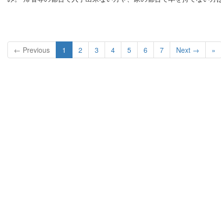
← Previous
1
2
3
4
5
6
7
Next →
»