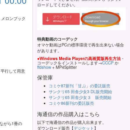
00:00
ロードしてください。
 メロンブック
特典動画のコーデック
オマケ動画はPCの標準環境で再生出来ない場合
があります。
●Windows Media Playerの高画質版再生方法
・
コーデックをインストールします→
CCCP
か
ffdshow
+ MP4Splitter
も平行して用意
保管庫
コミケ87新刊「甘ぷ」の委託販売
サンクリ65 田舎少女3 DL販売開始
サンクリ65 田舎少女３ 販売開始
コミケ86新刊の委託販売
海通信の作品購入はこちら
以下で海通信の作品が購入出来ます。
念ながら1冊の
ダウンロード販売【
デジケット
】