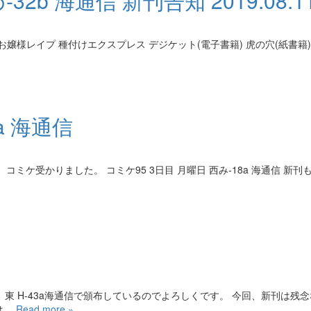
2b 海通信 新刊告知 2019.08.11 
嬢様レイプ 種付けエクスプレス デジケット(電子書籍) 虎の穴(紙書籍)
a 海通信
ミケ受かりました。 コミケ95 3日目 月曜日 西み-18a 海通信 新刊
で、東 H-43a海通信で頒布しているのでよろしくです。 今回、新刊は残
は…
Read more »