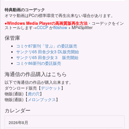
特典動画のコーデック
オマケ動画はPCの標準環境で再生出来ない場合があります。
●Windows Media Playerの高画質版再生方法
・コーデックをイン
ストールします→
CCCP
か
ffdshow
+ MP4Splitter
保管庫
コミケ87新刊「甘ぷ」の委託販売
サンクリ65 田舎少女3 DL販売開始
サンクリ65 田舎少女３ 販売開始
コミケ86新刊の委託販売
海通信の作品購入はこちら
以下で海通信の作品が購入出来ます。
ダウンロード販売【
デジケット
】
物販(通販)【
虎の穴
】
物販(通販)【
メロンブックス
】
カレンダー
2026年8月