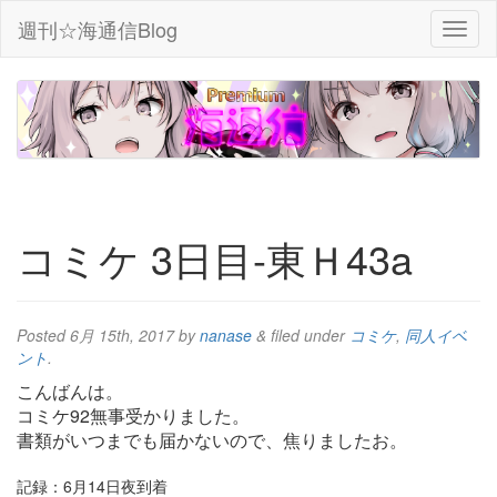
週刊☆海通信Blog
コミケ 3日目-東Ｈ43a
Posted
6月 15th, 2017
by
nanase
&
filed under
コミケ
,
同人イベ
ント
.
こんばんは。
コミケ92無事受かりました。
書類がいつまでも届かないので、焦りましたお。
記録：6月14日夜到着