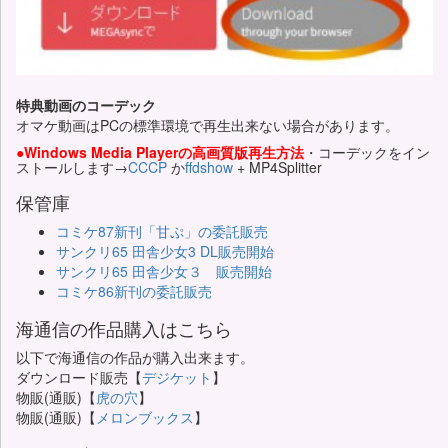
特典動画のコーデック
オマケ動画はPCの標準環境で再生出来ない場合があります。
●Windows Media Playerの高画質版再生方法
・コーデックをイン
ストールします→
CCCP
か
ffdshow
+ MP4Splitter
保管庫
コミケ87新刊「甘ぷ」の委託販売
サンクリ65 田舎少女3 DL販売開始
サンクリ65 田舎少女３ 販売開始
コミケ86新刊の委託販売
海通信の作品購入はこちら
以下で海通信の作品が購入出来ます。
ダウンロード販売【
デジケット
】
物販(通販)【
虎の穴
】
物販(通販)【
メロンブックス
】