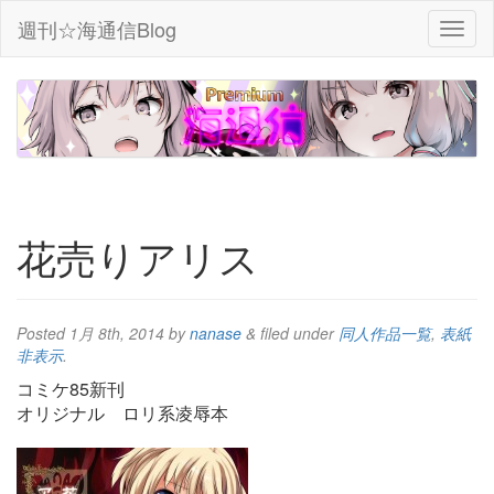
週刊☆海通信Blog
花売りアリス
Posted
1月 8th, 2014
by
nanase
&
filed under
同人作品一覧
,
表紙
非表示
.
コミケ85新刊
オリジナル ロリ系凌辱本