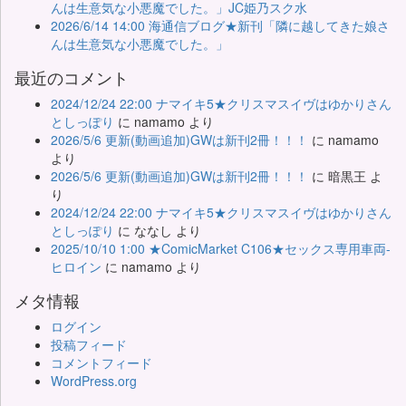
んは生意気な小悪魔でした。」JC姫乃スク水
2026/6/14 14:00 海通信ブログ★新刊「隣に越してきた娘さ
んは生意気な小悪魔でした。」
最近のコメント
2024/12/24 22:00 ナマイキ5★クリスマスイヴはゆかりさん
としっぽり
に
namamo
より
2026/5/6 更新(動画追加)GWは新刊2冊！！！
に
namamo
より
2026/5/6 更新(動画追加)GWは新刊2冊！！！
に
暗黒王
よ
り
2024/12/24 22:00 ナマイキ5★クリスマスイヴはゆかりさん
としっぽり
に
ななし
より
2025/10/10 1:00 ★ComicMarket C106★セックス専用車両-
ヒロイン
に
namamo
より
メタ情報
ログイン
投稿フィード
コメントフィード
WordPress.org