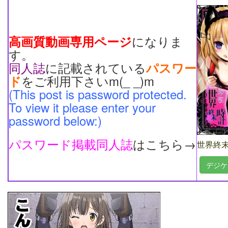
になりま
高画質動画専用
ページ
す。
同人誌
に記載されている
パスワー
をご利用下さいm(_ _)m
ド
(This post is password protected.
To view it please enter your
password below:)
パスワード掲載同人誌
はこちら→
世界終
デジケ