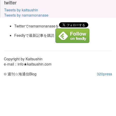
twitter
Tweets by kaitsushin
Tweets by namamonanase
Twitterでnamamonanaseを
Feedlyで最新記事を購読
Copyright by Kaitsushin
e-mail：info★kaitsushin.com
© 週刊☆海通信Blog
320press