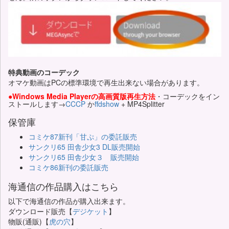
特典動画のコーデック
オマケ動画はPCの標準環境で再生出来ない場合があります。
●Windows Media Playerの高画質版再生方法
・コーデックをイン
ストールします→
CCCP
か
ffdshow
+ MP4Splitter
保管庫
コミケ87新刊「甘ぷ」の委託販売
サンクリ65 田舎少女3 DL販売開始
サンクリ65 田舎少女３ 販売開始
コミケ86新刊の委託販売
海通信の作品購入はこちら
以下で海通信の作品が購入出来ます。
ダウンロード販売【
デジケット
】
物販(通販)【
虎の穴
】