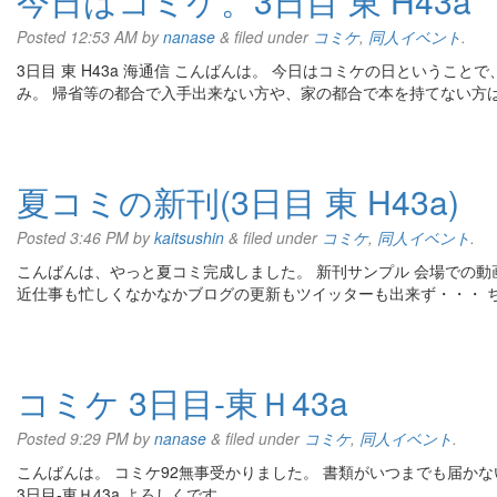
今日はコミケ。3日目 東 H43a
Posted
12:53 AM
by
nanase
&
filed under
コミケ
,
同人イベント
.
3日目 東 H43a 海通信 こんばんは。 今日はコミケの日ということ
み。 帰省等の都合で入手出来ない方や、家の都合で本を持てない方
夏コミの新刊(3日目 東 H43a)
Posted
3:46 PM
by
kaitsushin
&
filed under
コミケ
,
同人イベント
.
こんばんは、やっと夏コミ完成しました。 新刊サンプル 会場での動
近仕事も忙しくなかなかブログの更新もツイッターも出来ず・・・ 
コミケ 3日目-東Ｈ43a
Posted
9:29 PM
by
nanase
&
filed under
コミケ
,
同人イベント
.
こんばんは。 コミケ92無事受かりました。 書類がいつまでも届かな
3日目-東Ｈ43a よろしくです。