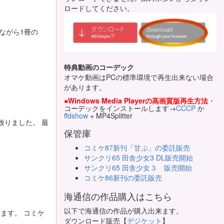
ロードしてください。
念ながら1冊の
特典動画のコーデック
オマケ動画はPCの標準環境で再生出来ない場合
があります。
●Windows Media Playerの高画質版再生方法
・
コーデックをインストールします→
CCCP
か
ffdshow
+ MP4Splitter
致りました。 最
保管庫
コミケ87新刊「甘ぷ」の委託販売
サンクリ65 田舎少女3 DL販売開始
サンクリ65 田舎少女３ 販売開始
コミケ86新刊の委託販売
海通信の作品購入はこちら
以下で海通信の作品が購入出来ます。
ます。 コミケ
ダウンロード販売【
デジケット
】