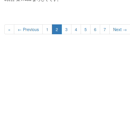
«
← Previous
1
2
3
4
5
6
7
Next →