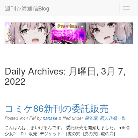
週刊☆海通信Blog
Daily Archives:
月曜日, 3月 7,
2022
コミケ86新刊の委託販売
Posted
9:44 PM
by
nanase
&
filed under
保管庫
,
同人作品一覧
.
こんばんは、まいけるんです。 委託販売を開始しました。 ●田舎
少女2 ＤＬ販売 [デジケット] [虎の穴] [虎の穴] [虎の穴]