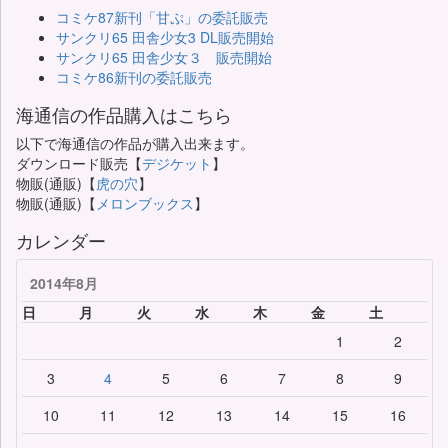
コミケ87新刊「甘ぷ」の委託販売
サンクリ65 田舎少女3 DL販売開始
サンクリ65 田舎少女３ 販売開始
コミケ86新刊の委託販売
海通信の作品購入はこちら
以下で海通信の作品が購入出来ます。
ダウンロード販売【
デジケット
】
物販(通販)【
虎の穴
】
物販(通販)【
メロンブックス
】
カレンダー
2014年8月
日
月
火
水
木
金
土
1
2
3
4
5
6
7
8
9
10
11
12
13
14
15
16