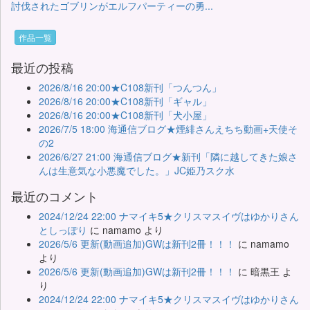
討伐されたゴブリンがエルフパーティーの勇...
作品一覧
最近の投稿
2026/8/16 20:00★C108新刊「つんつん」
2026/8/16 20:00★C108新刊「ギャル」
2026/8/16 20:00★C108新刊「犬小屋」
2026/7/5 18:00 海通信ブログ★煙緋さんえちち動画+天使そ
の2
2026/6/27 21:00 海通信ブログ★新刊「隣に越してきた娘さ
んは生意気な小悪魔でした。」JC姫乃スク水
最近のコメント
2024/12/24 22:00 ナマイキ5★クリスマスイヴはゆかりさん
としっぽり
に
namamo
より
2026/5/6 更新(動画追加)GWは新刊2冊！！！
に
namamo
より
2026/5/6 更新(動画追加)GWは新刊2冊！！！
に
暗黒王
よ
り
2024/12/24 22:00 ナマイキ5★クリスマスイヴはゆかりさん