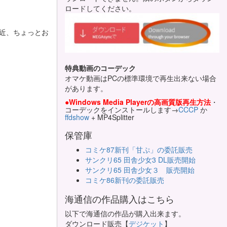
ロードしてください。
 最近、ちょっとお
特典動画のコーデック
オマケ動画はPCの標準環境で再生出来ない場合
があります。
●Windows Media Playerの高画質版再生方法
・
コーデックをインストールします→
CCCP
か
ffdshow
+ MP4Splitter
保管庫
コミケ87新刊「甘ぷ」の委託販売
サンクリ65 田舎少女3 DL販売開始
サンクリ65 田舎少女３ 販売開始
コミケ86新刊の委託販売
海通信の作品購入はこちら
以下で海通信の作品が購入出来ます。
ダウンロード販売【
デジケット
】