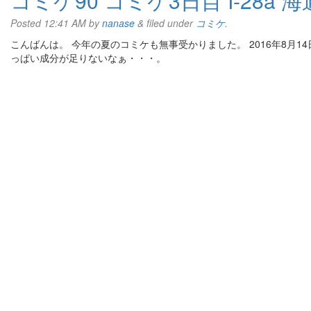
コミケ90 コミケ3日目 I-28a 
Posted
12:41 AM
by
nanase
&
filed under
コミケ
.
こんばんは。 今年の夏のコミケも無事受かりました。 2016年8月14日
っぱい成分が足りないなぁ・・・。