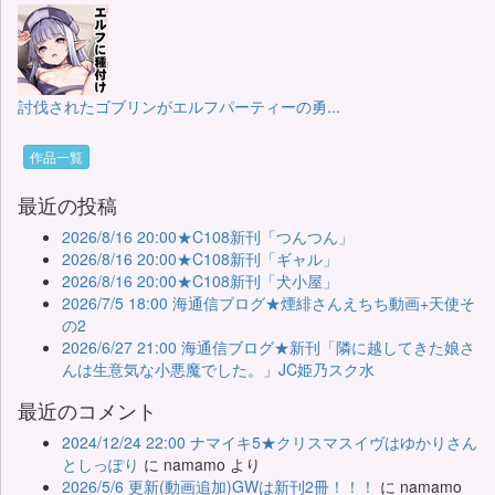
討伐されたゴブリンがエルフパーティーの勇...
作品一覧
最近の投稿
2026/8/16 20:00★C108新刊「つんつん」
2026/8/16 20:00★C108新刊「ギャル」
2026/8/16 20:00★C108新刊「犬小屋」
2026/7/5 18:00 海通信ブログ★煙緋さんえちち動画+天使そ
の2
2026/6/27 21:00 海通信ブログ★新刊「隣に越してきた娘さ
んは生意気な小悪魔でした。」JC姫乃スク水
最近のコメント
2024/12/24 22:00 ナマイキ5★クリスマスイヴはゆかりさん
としっぽり
に
namamo
より
2026/5/6 更新(動画追加)GWは新刊2冊！！！
に
namamo