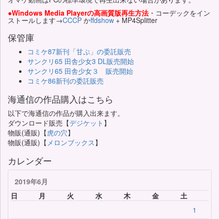
●Windows Media Playerの高画質版再生方法
・コーデックをイン
ストールします→
CCCP
か
ffdshow
+ MP4Splitter
保管庫
コミケ87新刊「甘ぷ」の委託販売
サンクリ65 田舎少女3 DL販売開始
サンクリ65 田舎少女３ 販売開始
コミケ86新刊の委託販売
海通信の作品購入はこちら
以下で海通信の作品が購入出来ます。
ダウンロード販売【
デジケット
】
物販(通販)【
虎の穴
】
物販(通販)【
メロンブックス
】
カレンダー
2019年6月
日
月
火
水
木
金
土
1