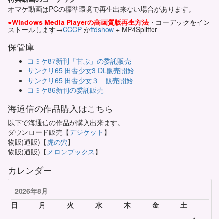
オマケ動画はPCの標準環境で再生出来ない場合があります。
●Windows Media Playerの高画質版再生方法
・コーデックをイン
ストールします→
CCCP
か
ffdshow
+ MP4Splitter
保管庫
コミケ87新刊「甘ぷ」の委託販売
サンクリ65 田舎少女3 DL販売開始
サンクリ65 田舎少女３ 販売開始
コミケ86新刊の委託販売
海通信の作品購入はこちら
以下で海通信の作品が購入出来ます。
ダウンロード販売【
デジケット
】
物販(通販)【
虎の穴
】
物販(通販)【
メロンブックス
】
カレンダー
2026年8月
日
月
火
水
木
金
土