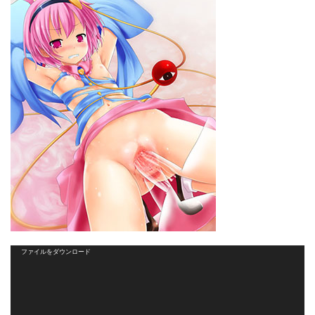
動
ファイルをダウンロード
画
プ
レ
ー