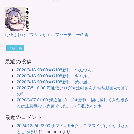
討伐されたゴブリンがエルフパーティーの勇...
作品一覧
最近の投稿
2026/8/16 20:00★C108新刊「つんつん」
2026/8/16 20:00★C108新刊「ギャル」
2026/8/16 20:00★C108新刊「犬小屋」
2026/7/5 18:00 海通信ブログ★煙緋さんえちち動画+天使そ
の2
2026/6/27 21:00 海通信ブログ★新刊「隣に越してきた娘さ
んは生意気な小悪魔でした。」JC姫乃スク水
最近のコメント
2024/12/24 22:00 ナマイキ5★クリスマスイヴはゆかりさん
としっぽり
に
namamo
より