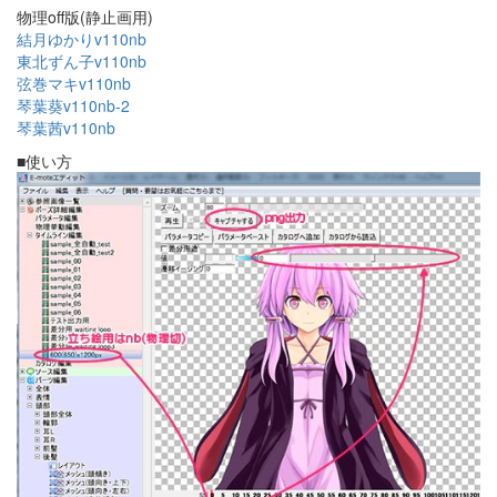
物理off版(静止画用)
結月ゆかりv110nb
東北ずん子v110nb
弦巻マキv110nb
琴葉葵v110nb-2
琴葉茜v110nb
■使い方