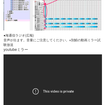
●海通信ラジオ(広報)
音声が出ます。音量にご注意してください。※別鯖の動画ミラー試
験放送
youtubeミラー