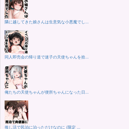
隣に越してきた娘さんは生意気な小悪魔でし...
同人即売会の帰り道で迷子の天使ちゃんを拾...
俺たちの天使ちゃんが便所ちゃんになった日...
推し活で民泊に泊っただけなのに (限定 ...