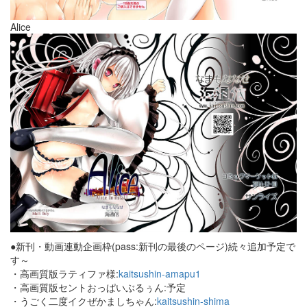
Alice
●新刊・動画連動企画枠(pass:新刊の最後のページ)続々追加予定で
す～
・高画質版ラティファ様:
kaitsushin-amapu1
・高画質版セントおっぱいぶるぅん:予定
・うごく二度イクぜかましちゃん:
kaitsushin-shima