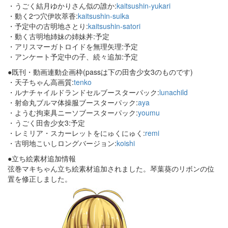
・うごく結月ゆかりさん似の誰か:
kaitsushin-yukari
・動く2つ穴伊吹萃香:
kaitsushin-suika
・予定中の古明地さとり:
kaitsushin-satori
・動く古明地姉妹の姉妹丼:予定
・アリスマーガトロイドを無理矢理:予定
・アンケート予定中の子、続々追加:予定
●既刊・動画連動企画枠(passは下の田舎少女3のものです)
・天子ちゃん高画質:
tenko
・ルナチャイルドランドセルブースターパック:
lunachild
・射命丸ブルマ体操服ブースターパック:
aya
・ようむ拘束具ニーソブースターパック:
youmu
・うごく田舎少女3:予定
・レミリア・スカーレットをにゅくにゅく:
remi
・古明地こいしロングバージョン:
koishi
●立ち絵素材追加情報
弦巻マキちゃん立ち絵素材追加されました。琴葉葵のリボンの位
置を修正しました。