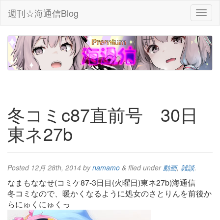
週刊☆海通信Blog
冬コミc87直前号 30日
東ネ27b
Posted
12月 28th, 2014
by
namamo
&
filed under
動画
,
雑談
.
なまもななせ(コミケ87-3日目(火曜日)東ネ27b)海通信
冬コミなので、暖かくなるように処女のさとりんを前後か
らにゅくにゅくっ