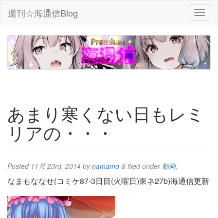
週刊☆海通信Blog
あまり寒くない日もレミ
リアの・・・
Posted
11月 23rd, 2014
by
namamo
&
filed under
動画
.
なまもななせ(コミケ87-3日目(火曜日)東ネ27b)海通信更新