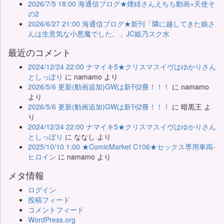
2026/7/5 18:00 海通信ブログ★煙緋さんえちち動画+天使そ
の2
2026/6/27 21:00 海通信ブログ★新刊「隣に越してきた娘さ
んは生意気な小悪魔でした。」JC姫乃スク水
最近のコメント
2024/12/24 22:00 ナマイキ5★クリスマスイヴはゆかりさん
としっぽり
に
namamo
より
2026/5/6 更新(動画追加)GWは新刊2冊！！！
に
namamo
より
2026/5/6 更新(動画追加)GWは新刊2冊！！！
に
暗黒王
よ
り
2024/12/24 22:00 ナマイキ5★クリスマスイヴはゆかりさん
としっぽり
に
ななし
より
2025/10/10 1:00 ★ComicMarket C106★セックス専用車両-
ヒロイン
に
namamo
より
メタ情報
ログイン
投稿フィード
コメントフィード
WordPress.org