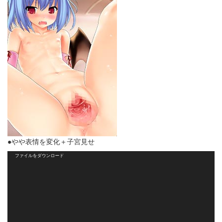
●やや表情を変化＋子宮見せ
動
ファイルをダウンロード
画
プ
レ
ー
ヤ
ー