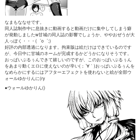
なまもななせです。
同人誌制作中に息抜きに動画すると動画だけに集中してしまう癖
が発動しましたw甘城の同人誌の影響でしょうか、ややおぜうが大
人っぽく・・・(゜o゜;)
好評の内部透過になります。拘束版は絵だけはできているのです
が、今日中に甘城のネームが完成するかどうかになりそうです。
おっぱいぶるぅんできて嬉しいのですが、このおっぱいぶるぅん
をあまり動くエロに使えないのが辛い(；´∀｀)おっぱいぶるぅんを
なめらかにするにはアフターエフェクトを使わないと絵が全部ウ
ォールゆかりんに(ry
●ウォールゆかりん()