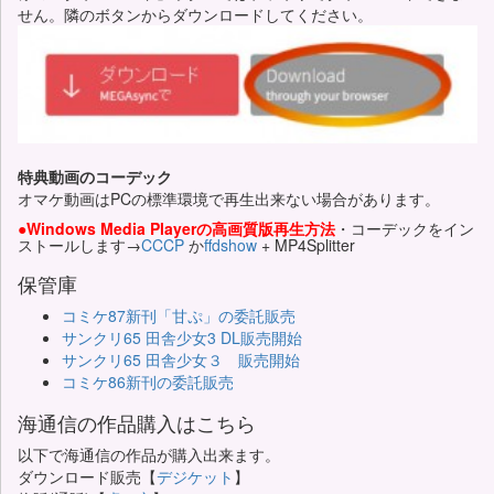
せん。隣のボタンからダウンロードしてください。
特典動画のコーデック
オマケ動画はPCの標準環境で再生出来ない場合があります。
●Windows Media Playerの高画質版再生方法
・コーデックをイン
ストールします→
CCCP
か
ffdshow
+ MP4Splitter
保管庫
コミケ87新刊「甘ぷ」の委託販売
サンクリ65 田舎少女3 DL販売開始
サンクリ65 田舎少女３ 販売開始
コミケ86新刊の委託販売
海通信の作品購入はこちら
以下で海通信の作品が購入出来ます。
ダウンロード販売【
デジケット
】