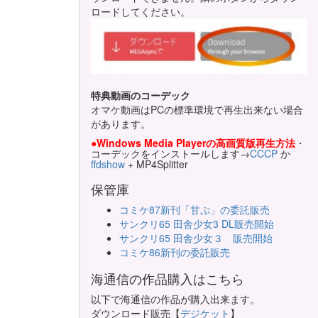
ロードしてください。
特典動画のコーデック
オマケ動画はPCの標準環境で再生出来ない場合
があります。
●Windows Media Playerの高画質版再生方法
・
コーデックをインストールします→
CCCP
か
ffdshow
+ MP4Splitter
保管庫
コミケ87新刊「甘ぷ」の委託販売
サンクリ65 田舎少女3 DL販売開始
サンクリ65 田舎少女３ 販売開始
コミケ86新刊の委託販売
海通信の作品購入はこちら
以下で海通信の作品が購入出来ます。
ダウンロード販売【
デジケット
】