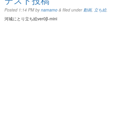
テスト投稿
Posted
1:14 PM
by
namamo
&
filed under
動画
,
立ち絵
.
河城にとり立ち絵ver0β-mini