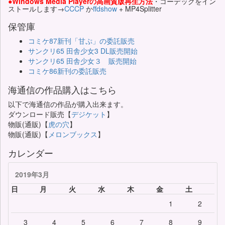
●Windows Media Playerの高画質版再生方法
・コーデックをイン
ストールします→
CCCP
か
ffdshow
+ MP4Splitter
保管庫
コミケ87新刊「甘ぷ」の委託販売
サンクリ65 田舎少女3 DL販売開始
サンクリ65 田舎少女３ 販売開始
コミケ86新刊の委託販売
海通信の作品購入はこちら
以下で海通信の作品が購入出来ます。
ダウンロード販売【
デジケット
】
物販(通販)【
虎の穴
】
物販(通販)【
メロンブックス
】
カレンダー
2019年3月
日
月
火
水
木
金
土
1
2
3
4
5
6
7
8
9