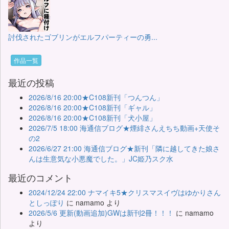
討伐されたゴブリンがエルフパーティーの勇...
作品一覧
最近の投稿
2026/8/16 20:00★C108新刊「つんつん」
2026/8/16 20:00★C108新刊「ギャル」
2026/8/16 20:00★C108新刊「犬小屋」
2026/7/5 18:00 海通信ブログ★煙緋さんえちち動画+天使そ
の2
2026/6/27 21:00 海通信ブログ★新刊「隣に越してきた娘さ
んは生意気な小悪魔でした。」JC姫乃スク水
最近のコメント
2024/12/24 22:00 ナマイキ5★クリスマスイヴはゆかりさん
としっぽり
に
namamo
より
2026/5/6 更新(動画追加)GWは新刊2冊！！！
に
namamo
より