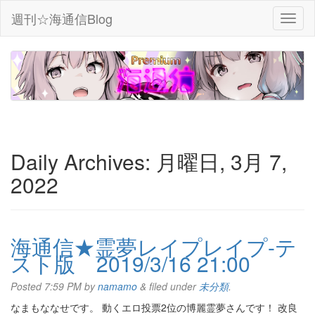
週刊☆海通信Blog
Daily Archives:
月曜日, 3月 7,
2022
海通信★霊夢レイプレイプ-テ
スト版 2019/3/16 21:00
Posted
7:59 PM
by
namamo
&
filed under
未分類
.
なまもななせです。 動くエロ投票2位の博麗霊夢さんです！ 改良