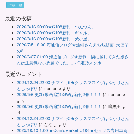
作品一覧
最近の投稿
2026/8/16 20:00★C108新刊「つんつん」
2026/8/16 20:00★C108新刊「ギャル」
2026/8/16 20:00★C108新刊「犬小屋」
2026/7/5 18:00 海通信ブログ★煙緋さんえちち動画+天使そ
の2
2026/6/27 21:00 海通信ブログ★新刊「隣に越してきた娘さ
んは生意気な小悪魔でした。」JC姫乃スク水
最近のコメント
2024/12/24 22:00 ナマイキ5★クリスマスイヴはゆかりさん
としっぽり
に
namamo
より
2026/5/6 更新(動画追加)GWは新刊2冊！！！
に
namamo
より
2026/5/6 更新(動画追加)GWは新刊2冊！！！
に
暗黒王
よ
り
2024/12/24 22:00 ナマイキ5★クリスマスイヴはゆかりさん
としっぽり
に
ななし
より
2025/10/10 1:00 ★ComicMarket C106★セックス専用車両-