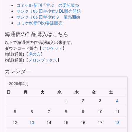
コミケ87新刊「甘ぷ」の委託販売
サンクリ65 田舎少女3 DL販売開始
サンクリ65 田舎少女３ 販売開始
コミケ86新刊の委託販売
海通信の作品購入はこちら
以下で海通信の作品が購入出来ます。
ダウンロード販売【
デジケット
】
物販(通販)【
虎の穴
】
物販(通販)【
メロンブックス
】
カレンダー
2020年4月
日
月
火
水
木
金
土
1
2
3
4
5
6
7
8
9
10
11
12
13
14
15
16
17
18