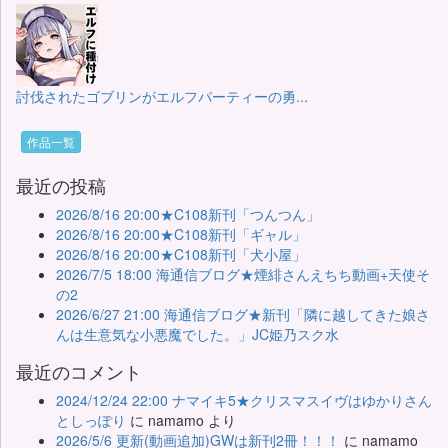
討伐されたゴブリンがエルフパーティーの勇...
作品一覧
最近の投稿
2026/8/16 20:00★C108新刊「つんつん」
2026/8/16 20:00★C108新刊「ギャル」
2026/8/16 20:00★C108新刊「犬小屋」
2026/7/5 18:00 海通信ブログ★煙緋さんえちち動画+天使そ
の2
2026/6/27 21:00 海通信ブログ★新刊「隣に越してきた娘さ
んは生意気な小悪魔でした。」JC姫乃スク水
最近のコメント
2024/12/24 22:00 ナマイキ5★クリスマスイヴはゆかりさん
としっぽり
に
namamo
より
2026/5/6 更新(動画追加)GWは新刊2冊！！！
に
namamo