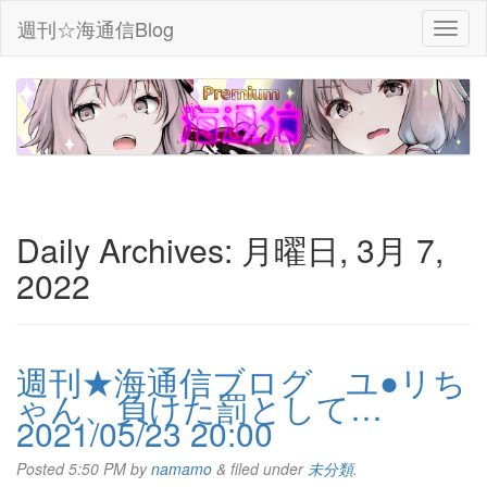
週刊☆海通信Blog
Daily Archives:
月曜日, 3月 7,
2022
週刊★海通信ブログ ユ●リち
ゃん、負けた罰として…
2021/05/23 20:00
Posted
5:50 PM
by
namamo
&
filed under
未分類
.