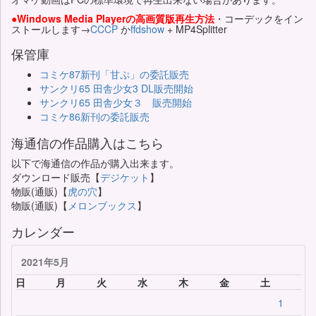
●Windows Media Playerの高画質版再生方法
・コーデックをイン
ストールします→
CCCP
か
ffdshow
+ MP4Splitter
保管庫
コミケ87新刊「甘ぷ」の委託販売
サンクリ65 田舎少女3 DL販売開始
サンクリ65 田舎少女３ 販売開始
コミケ86新刊の委託販売
海通信の作品購入はこちら
以下で海通信の作品が購入出来ます。
ダウンロード販売【
デジケット
】
物販(通販)【
虎の穴
】
物販(通販)【
メロンブックス
】
カレンダー
2021年5月
日
月
火
水
木
金
土
1