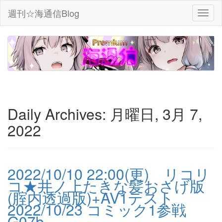
週刊☆海通信Blog
Daily Archives:
月曜日, 3月 7,
2022
2022/10/10 22:00(更) リコリ
コ★井ノ上たきな髪おさげ版
(腟内透過版)+AV1テスト
2022/10/23 コミック1参戦
G07b