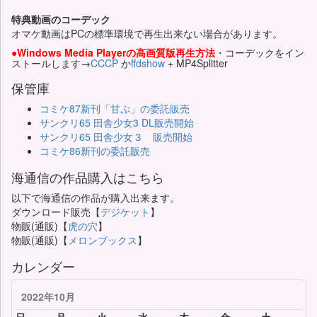
特典動画のコーデック
オマケ動画はPCの標準環境で再生出来ない場合があります。
●Windows Media Playerの高画質版再生方法
・コーデックをイン
ストールします→
CCCP
か
ffdshow
+ MP4Splitter
保管庫
コミケ87新刊「甘ぷ」の委託販売
サンクリ65 田舎少女3 DL販売開始
サンクリ65 田舎少女３ 販売開始
コミケ86新刊の委託販売
海通信の作品購入はこちら
以下で海通信の作品が購入出来ます。
ダウンロード販売【
デジケット
】
物販(通販)【
虎の穴
】
物販(通販)【
メロンブックス
】
カレンダー
2022年10月