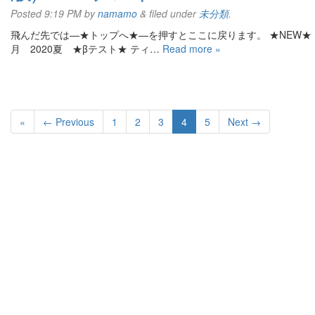
Posted
9:19 PM
by
namamo
&
filed under
未分類
.
飛んだ先では—★トップへ★—を押すとここに戻ります。 ★NEW★ 202
月 2020夏 ★βテスト★ ティ…
Read more »
«
← Previous
1
2
3
4
5
Next →