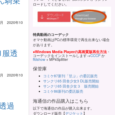
さん騎乗
ロードしてください。
 2020年10
特典動画のコーデック
オマケ動画はPCの標準環境で再生出来ない場合
があります。
V1服透
●Windows Media Playerの高画質版再生方法
・
コーデックをインストールします→
CCCP
か
ffdshow
+ MP4Splitter
保管庫
 2020年10
コミケ87新刊「甘ぷ」の委託販売
サンクリ65 田舎少女3 DL販売開始
サンクリ65 田舎少女３ 販売開始
コミケ86新刊の委託販売
海通信の作品購入はこちら
内透過
以下で海通信の作品が購入出来ます。
ダウンロード販売【
デジケット
】