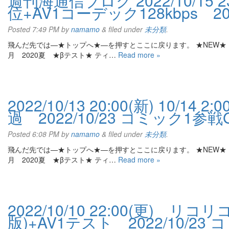
週刊海通信ブログ 2022/10/1
位+AV1コーデック128kbps 20
Posted
7:49 PM
by
namamo
&
filed under
未分類
.
飛んだ先では—★トップへ★—を押すとここに戻ります。 ★NEW★ 202
月 2020夏 ★βテスト★ ティ…
Read more »
2022/10/13 20:00(新) 10
過 2022/10/23 コミック1参戦
Posted
6:08 PM
by
namamo
&
filed under
未分類
.
飛んだ先では—★トップへ★—を押すとここに戻ります。 ★NEW★ 202
月 2020夏 ★βテスト★ ティ…
Read more »
2022/10/10 22:00(更
版)+AV1テスト 2022/10/23