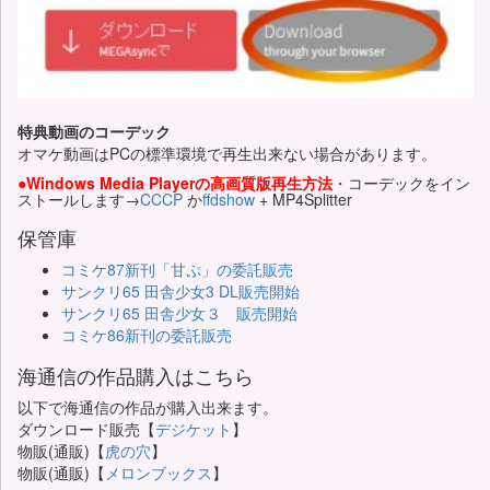
特典動画のコーデック
オマケ動画はPCの標準環境で再生出来ない場合があります。
●Windows Media Playerの高画質版再生方法
・コーデックをイン
ストールします→
CCCP
か
ffdshow
+ MP4Splitter
保管庫
コミケ87新刊「甘ぷ」の委託販売
サンクリ65 田舎少女3 DL販売開始
サンクリ65 田舎少女３ 販売開始
コミケ86新刊の委託販売
海通信の作品購入はこちら
以下で海通信の作品が購入出来ます。
ダウンロード販売【
デジケット
】
物販(通販)【
虎の穴
】
物販(通販)【
メロンブックス
】