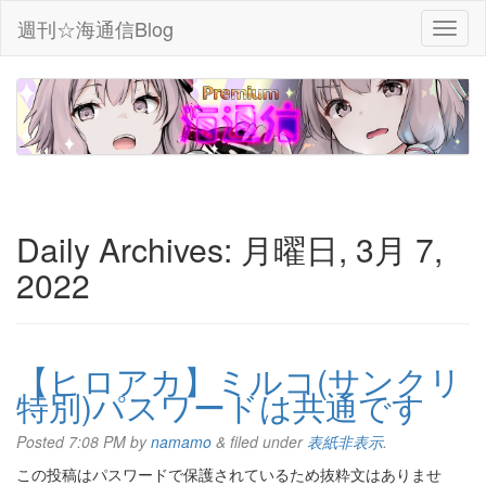
週刊☆海通信Blog
Daily Archives:
月曜日, 3月 7,
2022
【ヒロアカ】ミルコ(サンクリ
特別)パスワードは共通です
Posted
7:08 PM
by
namamo
&
filed under
表紙非表示
.
この投稿はパスワードで保護されているため抜粋文はありませ