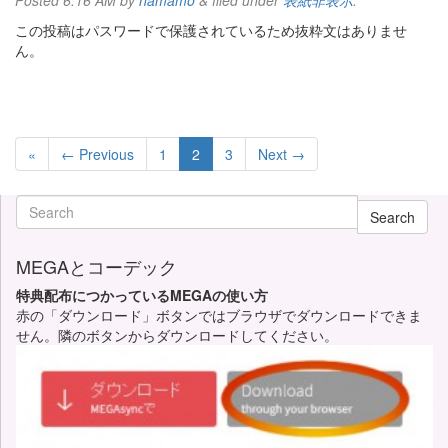
Posted
6:16 AM
by
namamo
&
filed under
表紙非表示
.
この投稿はパスワードで保護されているため抜粋文はありませ
ん。
«
← Previous
1
2
3
Next →
Search
MEGAとコーデック
特典配布につかっているMEGAの使い方
赤の「ダウンロード」ボタンではブラウザでダウンロードできま
せん。隣のボタンからダウンロードしてください。