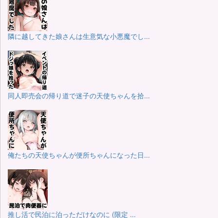
隣に越してきた娘さんは生意気な小悪魔でし...
同人即売会の帰り道で迷子の天使ちゃんを拾...
俺たちの天使ちゃんが便所ちゃんになった日...
推し活で民泊に泊っただけなのに (限定 ...