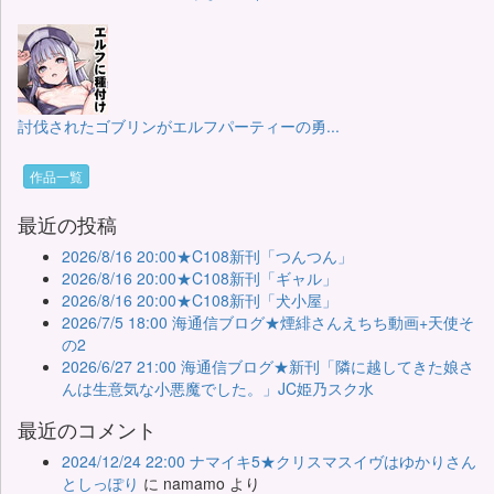
討伐されたゴブリンがエルフパーティーの勇...
作品一覧
最近の投稿
2026/8/16 20:00★C108新刊「つんつん」
2026/8/16 20:00★C108新刊「ギャル」
2026/8/16 20:00★C108新刊「犬小屋」
2026/7/5 18:00 海通信ブログ★煙緋さんえちち動画+天使そ
の2
2026/6/27 21:00 海通信ブログ★新刊「隣に越してきた娘さ
んは生意気な小悪魔でした。」JC姫乃スク水
最近のコメント
2024/12/24 22:00 ナマイキ5★クリスマスイヴはゆかりさん
としっぽり
に
namamo
より