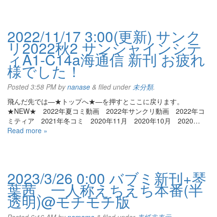
2022/11/17 3:00(更新) サンク
リ2022秋2 サンシャインシテ
ィA1-C14a海通信 新刊 お疲れ
様でした！
Posted
3:58 PM
by
nanase
&
filed under
未分類
.
飛んだ先では—★トップへ★—を押すとここに戻ります。
★NEW★ 2022年夏コミ動画 2022年サンクリ動画 2022年コ
ミティア 2021年冬コミ 2020年11月 2020年10月 2020…
Read more »
2023/3/26 0:00 バブミ新刊+琴
葉茜、一人称えちえち本番(半
透明)@モチモチ版