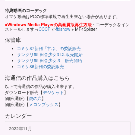
特典動画のコーデック
オマケ動画はPCの標準環境で再生出来ない場合があります。
●Windows Media Playerの高画質版再生方法
・コーデックをイン
ストールします→
CCCP
か
ffdshow
+ MP4Splitter
保管庫
コミケ87新刊「甘ぷ」の委託販売
サンクリ65 田舎少女3 DL販売開始
サンクリ65 田舎少女３ 販売開始
コミケ86新刊の委託販売
海通信の作品購入はこちら
以下で海通信の作品が購入出来ます。
ダウンロード販売【
デジケット
】
物販(通販)【
虎の穴
】
物販(通販)【
メロンブックス
】
カレンダー
2022年11月