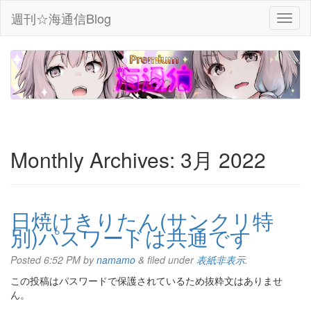
週刊☆海通信Blog
Monthly Archives:
3月 2022
日焼けきりたん(サンクリ特
別)パスワードは共通です
Posted
6:52 PM
by
namamo
&
filed under
表紙非表示
.
この投稿はパスワードで保護されているため抜粋文はありませ
ん。