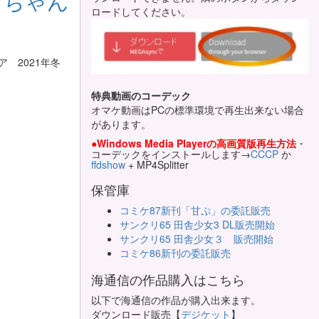
んしちゃん
ロードしてください。
 2021年冬
特典動画のコーデック
オマケ動画はPCの標準環境で再生出来ない場合
があります。
●Windows Media Playerの高画質版再生方法
・
コーデックをインストールします→
CCCP
か
ffdshow
+ MP4Splitter
保管庫
コミケ87新刊「甘ぷ」の委託販売
サンクリ65 田舎少女3 DL販売開始
サンクリ65 田舎少女３ 販売開始
コミケ86新刊の委託販売
海通信の作品購入はこちら
以下で海通信の作品が購入出来ます。
ダウンロード販売【
デジケット
】