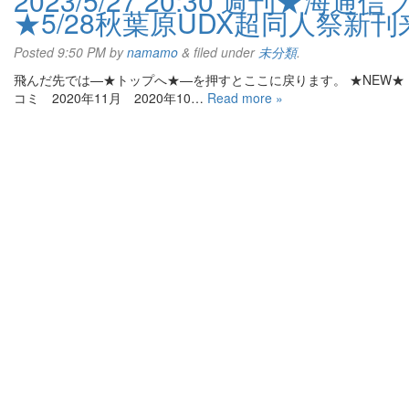
2023/5/27 20:30 週刊★
★5/28秋葉原UDX超同人祭新刊来
Posted
9:50 PM
by
namamo
&
filed under
未分類
.
飛んだ先では—★トップへ★—を押すとここに戻ります。 ★NEW★ 20
コミ 2020年11月 2020年10…
Read more »