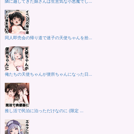
隣に越してきた娘さんは生意気な小悪魔でし...
同人即売会の帰り道で迷子の天使ちゃんを拾...
俺たちの天使ちゃんが便所ちゃんになった日...
推し活で民泊に泊っただけなのに (限定 ...