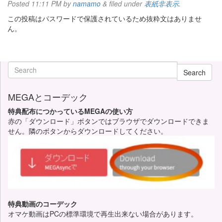
Posted
11:11 PM
by
namamo
&
filed under
表紙非表示
.
この投稿はパスワードで保護されているため抜粋文はありませ
ん。
Search
MEGAとコーデック
特典配布につかっているMEGAの使い方
赤の「ダウンロード」ボタンではブラウザでダウンロードできま
せん。隣のボタンからダウンロードしてください。
特典動画のコーデック
オマケ動画はPCの標準環境で再生出来ない場合があります。