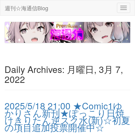
週刊☆海通信Blog
Daily Archives:
月曜日, 3月 7,
2022
2025/5/18 21:00 ★Comic1ゆ
かりさん新刊★ぽっこり日焼
けきりたん逆スク水(新)☆初夏
の項目追加投票開催中☆