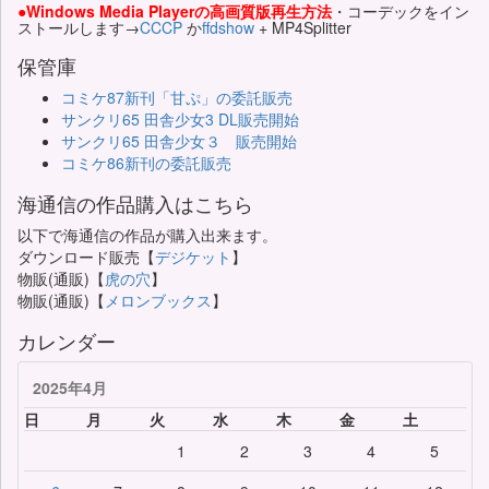
●Windows Media Playerの高画質版再生方法
・コーデックをイン
ストールします→
CCCP
か
ffdshow
+ MP4Splitter
保管庫
コミケ87新刊「甘ぷ」の委託販売
サンクリ65 田舎少女3 DL販売開始
サンクリ65 田舎少女３ 販売開始
コミケ86新刊の委託販売
海通信の作品購入はこちら
以下で海通信の作品が購入出来ます。
ダウンロード販売【
デジケット
】
物販(通販)【
虎の穴
】
物販(通販)【
メロンブックス
】
カレンダー
2025年4月
日
月
火
水
木
金
土
1
2
3
4
5