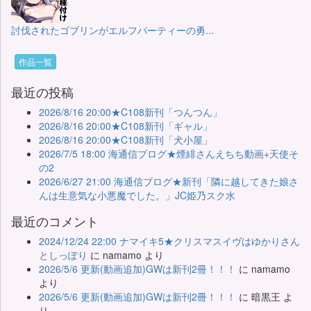
討伐されたゴブリンがエルフパーティーの勇...
作品一覧
最近の投稿
2026/8/16 20:00★C108新刊「つんつん」
2026/8/16 20:00★C108新刊「ギャル」
2026/8/16 20:00★C108新刊「犬小屋」
2026/7/5 18:00 海通信ブログ★煙緋さんえちち動画+天使そ
の2
2026/6/27 21:00 海通信ブログ★新刊「隣に越してきた娘さ
んは生意気な小悪魔でした。」JC姫乃スク水
最近のコメント
2024/12/24 22:00 ナマイキ5★クリスマスイヴはゆかりさん
としっぽり
に
namamo
より
2026/5/6 更新(動画追加)GWは新刊2冊！！！
に
namamo
より
2026/5/6 更新(動画追加)GWは新刊2冊！！！
に
暗黒王
よ
り