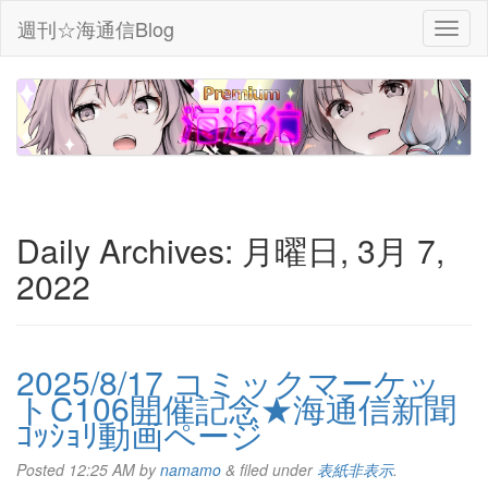
週刊☆海通信Blog
Daily Archives:
月曜日, 3月 7,
2022
2025/8/17 コミックマーケッ
トC106開催記念★海通信新聞
ｺｯｼｮﾘ動画ページ
Posted
12:25 AM
by
namamo
&
filed under
表紙非表示
.