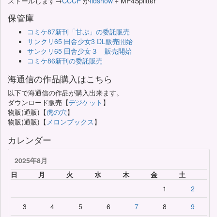
ストールします→
CCCP
か
ffdshow
+ MP4Splitter
保管庫
コミケ87新刊「甘ぷ」の委託販売
サンクリ65 田舎少女3 DL販売開始
サンクリ65 田舎少女３ 販売開始
コミケ86新刊の委託販売
海通信の作品購入はこちら
以下で海通信の作品が購入出来ます。
ダウンロード販売【
デジケット
】
物販(通販)【
虎の穴
】
物販(通販)【
メロンブックス
】
カレンダー
2025年8月
日
月
火
水
木
金
土
1
2
3
4
5
6
7
8
9