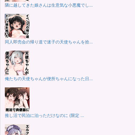
隣に越してきた娘さんは生意気な小悪魔でし...
同人即売会の帰り道で迷子の天使ちゃんを拾...
俺たちの天使ちゃんが便所ちゃんになった日...
推し活で民泊に泊っただけなのに (限定 ...