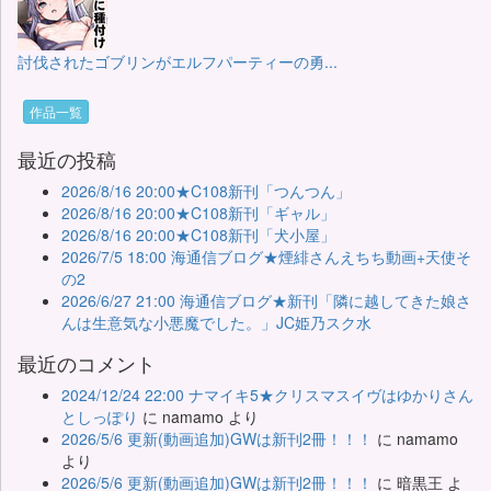
討伐されたゴブリンがエルフパーティーの勇...
作品一覧
最近の投稿
2026/8/16 20:00★C108新刊「つんつん」
2026/8/16 20:00★C108新刊「ギャル」
2026/8/16 20:00★C108新刊「犬小屋」
2026/7/5 18:00 海通信ブログ★煙緋さんえちち動画+天使そ
の2
2026/6/27 21:00 海通信ブログ★新刊「隣に越してきた娘さ
んは生意気な小悪魔でした。」JC姫乃スク水
最近のコメント
2024/12/24 22:00 ナマイキ5★クリスマスイヴはゆかりさん
としっぽり
に
namamo
より
2026/5/6 更新(動画追加)GWは新刊2冊！！！
に
namamo
より
2026/5/6 更新(動画追加)GWは新刊2冊！！！
に
暗黒王
よ