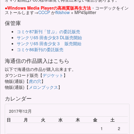
●Windows Media Playerの高画質版再生方法
・コーデックをイン
ストールします→
CCCP
か
ffdshow
+ MP4Splitter
保管庫
コミケ87新刊「甘ぷ」の委託販売
サンクリ65 田舎少女3 DL販売開始
サンクリ65 田舎少女３ 販売開始
コミケ86新刊の委託販売
海通信の作品購入はこちら
以下で海通信の作品が購入出来ます。
ダウンロード販売【
デジケット
】
物販(通販)【
虎の穴
】
物販(通販)【
メロンブックス
】
カレンダー
2017年12月
日
月
火
水
木
金
土
1
2