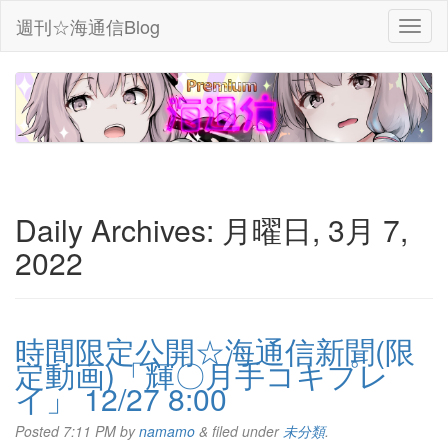
週刊☆海通信Blog
Daily Archives:
月曜日, 3月 7,
2022
時間限定公開☆海通信新聞(限
定動画)「輝〇月手コキプレ
イ」 12/27 8:00
Posted
7:11 PM
by
namamo
&
filed under
未分類
.