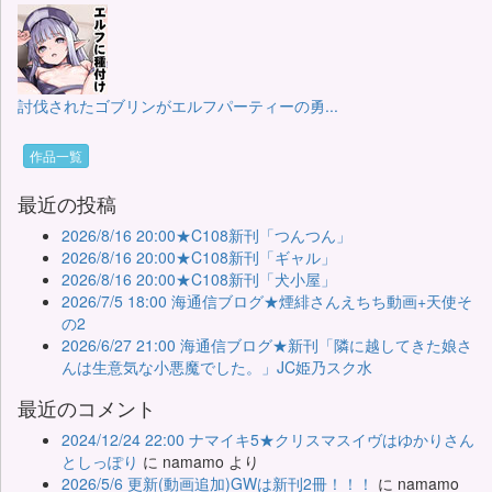
討伐されたゴブリンがエルフパーティーの勇...
作品一覧
最近の投稿
2026/8/16 20:00★C108新刊「つんつん」
2026/8/16 20:00★C108新刊「ギャル」
2026/8/16 20:00★C108新刊「犬小屋」
2026/7/5 18:00 海通信ブログ★煙緋さんえちち動画+天使そ
の2
2026/6/27 21:00 海通信ブログ★新刊「隣に越してきた娘さ
んは生意気な小悪魔でした。」JC姫乃スク水
最近のコメント
2024/12/24 22:00 ナマイキ5★クリスマスイヴはゆかりさん
としっぽり
に
namamo
より
2026/5/6 更新(動画追加)GWは新刊2冊！！！
に
namamo