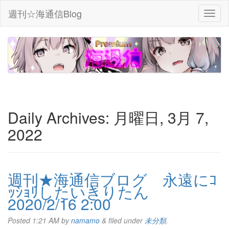
週刊☆海通信Blog
Daily Archives:
月曜日, 3月 7,
2022
週刊★海通信ブログ 永遠にｺ
ｯｼｮﾘしたいきりたん
2020/2/16 2:00
Posted
1:21 AM
by
namamo
&
filed under
未分類
.