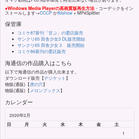
●Windows Media Playerの高画質版再生方法
・コーデックをイン
ストールします→
CCCP
か
ffdshow
+ MP4Splitter
保管庫
コミケ87新刊「甘ぷ」の委託販売
サンクリ65 田舎少女3 DL販売開始
サンクリ65 田舎少女３ 販売開始
コミケ86新刊の委託販売
海通信の作品購入はこちら
以下で海通信の作品が購入出来ます。
ダウンロード販売【
デジケット
】
物販(通販)【
虎の穴
】
物販(通販)【
メロンブックス
】
カレンダー
2020年2月
日
月
火
水
木
金
土
1