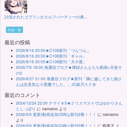
討伐されたゴブリンがエルフパーティーの勇...
作品一覧
最近の投稿
2026/8/16 20:00★C108新刊「つんつん」
2026/8/16 20:00★C108新刊「ギャル」
2026/8/16 20:00★C108新刊「犬小屋」
2026/7/5 18:00 海通信ブログ★煙緋さんえちち動画+天使そ
の2
2026/6/27 21:00 海通信ブログ★新刊「隣に越してきた娘さ
んは生意気な小悪魔でした。」JC姫乃スク水
最近のコメント
2024/12/24 22:00 ナマイキ5★クリスマスイヴはゆかりさん
としっぽり
に
namamo
より
2026/5/6 更新(動画追加)GWは新刊2冊！！！
に
namamo
より
2026/5/6 更新(動画追加)GWは新刊2冊！！！
に
暗黒王
よ