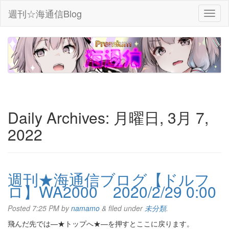
週刊☆海通信Blog
Daily Archives:
月曜日, 3月 7,
2022
週刊★海通信ブログ【ドルフ
ロ】WA2000 2020/2/29 0:00
Posted
7:25 PM
by
namamo
&
filed under
未分類
.
飛んだ先では—★トップへ★—を押すとここに戻ります。