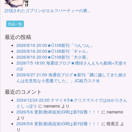
討伐されたゴブリンがエルフパーティーの勇...
作品一覧
最近の投稿
2026/8/16 20:00★C108新刊「つんつん」
2026/8/16 20:00★C108新刊「ギャル」
2026/8/16 20:00★C108新刊「犬小屋」
2026/7/5 18:00 海通信ブログ★煙緋さんえちち動画+天使そ
の2
2026/6/27 21:00 海通信ブログ★新刊「隣に越してきた娘さ
んは生意気な小悪魔でした。」JC姫乃スク水
最近のコメント
2024/12/24 22:00 ナマイキ5★クリスマスイヴはゆかりさん
としっぽり
に
namamo
より
2026/5/6 更新(動画追加)GWは新刊2冊！！！
に
namamo
より
2026/5/6 更新(動画追加)GWは新刊2冊！！！
に
暗黒王
よ
り