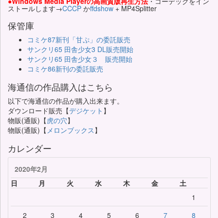
●Windows Media Playerの高画質版再生方法
・コーデックをイン
ストールします→
CCCP
か
ffdshow
+ MP4Splitter
保管庫
コミケ87新刊「甘ぷ」の委託販売
サンクリ65 田舎少女3 DL販売開始
サンクリ65 田舎少女３ 販売開始
コミケ86新刊の委託販売
海通信の作品購入はこちら
以下で海通信の作品が購入出来ます。
ダウンロード販売【
デジケット
】
物販(通販)【
虎の穴
】
物販(通販)【
メロンブックス
】
カレンダー
2020年2月
日
月
火
水
木
金
土
1
2
3
4
5
6
7
8